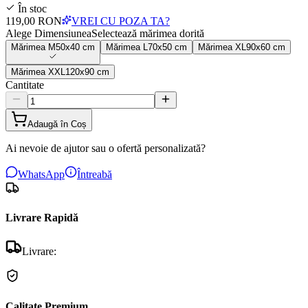
În stoc
119,00 RON
VREI CU POZA TA?
Alege Dimensiunea
Selectează mărimea dorită
Mărimea
M
50x40 cm
Mărimea
L
70x50 cm
Mărimea
XL
90x60 cm
Mărimea
XXL
120x90 cm
Cantitate
Adaugă în Coș
Ai nevoie de ajutor sau o ofertă personalizată?
WhatsApp
Întreabă
Livrare Rapidă
Livrare:
Calitate Premium