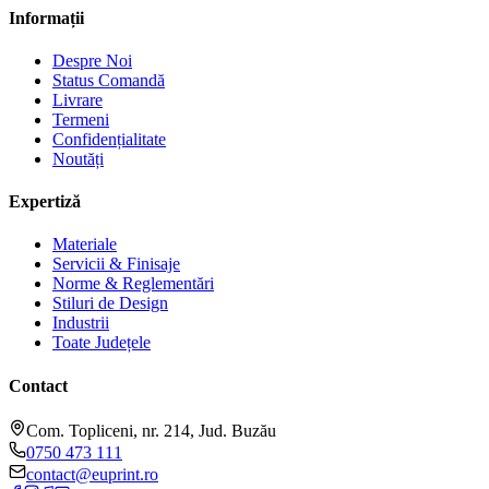
Informații
Despre Noi
Status Comandă
Livrare
Termeni
Confidențialitate
Noutăți
Expertiză
Materiale
Servicii & Finisaje
Norme & Reglementări
Stiluri de Design
Industrii
Toate Județele
Contact
Com. Topliceni, nr. 214, Jud. Buzău
0750 473 111
contact@euprint.ro