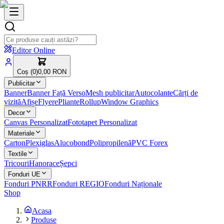
Editor Online
Coș (
0
)
0,00 RON
Publicitar
Banner
Banner Față Verso
Mesh publicitar
Autocolante
Cărți de
vizită
Afișe
Flyere
Pliante
Rollup
Window Graphics
Decor
Canvas Personalizat
Fototapet Personalizat
Materiale
Carton
Plexiglas
Alucobond
Polipropilenă
PVC Forex
Textile
Tricouri
Hanorace
Șepci
Fonduri UE
Fonduri PNRR
Fonduri REGIO
Fonduri Naționale
Shop
Acasa
Produse