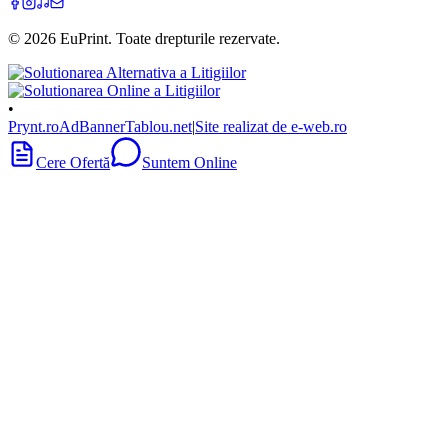
©
2026
EuPrint
. Toate drepturile rezervate.
•
Prynt.ro
AdBanner
Tablou.net
|
Site realizat de e-web.ro
Cere Ofertă
Suntem Online