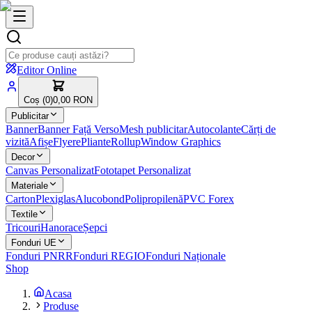
Editor Online
Coș (
0
)
0,00 RON
Publicitar
Banner
Banner Față Verso
Mesh publicitar
Autocolante
Cărți de
vizită
Afișe
Flyere
Pliante
Rollup
Window Graphics
Decor
Canvas Personalizat
Fototapet Personalizat
Materiale
Carton
Plexiglas
Alucobond
Polipropilenă
PVC Forex
Textile
Tricouri
Hanorace
Șepci
Fonduri UE
Fonduri PNRR
Fonduri REGIO
Fonduri Naționale
Shop
Acasa
Produse