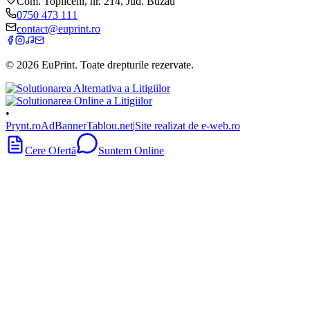
Com. Topliceni, nr. 214, Jud. Buzău
0750 473 111
contact@euprint.ro
©
2026
EuPrint
. Toate drepturile rezervate.
•
Prynt.ro
AdBanner
Tablou.net
|
Site realizat de e-web.ro
Cere Ofertă
Suntem Online