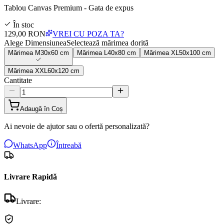
Tablou Canvas Premium - Gata de expus
În stoc
129,00 RON
VREI CU POZA TA?
Alege Dimensiunea
Selectează mărimea dorită
Mărimea
M
30x60 cm
Mărimea
L
40x80 cm
Mărimea
XL
50x100 cm
Mărimea
XXL
60x120 cm
Cantitate
Adaugă în Coș
Ai nevoie de ajutor sau o ofertă personalizată?
WhatsApp
Întreabă
Livrare Rapidă
Livrare: