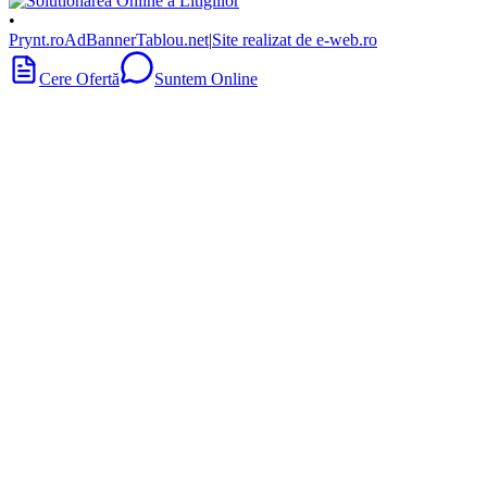
•
Prynt.ro
AdBanner
Tablou.net
|
Site realizat de e-web.ro
Cere Ofertă
Suntem Online