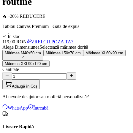
routine
🔥 -20% REDUCERE
Tablou Canvas Premium - Gata de expus
În stoc
119,00 RON
VREI CU POZA TA?
Alege Dimensiunea
Selectează mărimea dorită
Mărimea
M
40x50 cm
Mărimea
L
50x70 cm
Mărimea
XL
60x90 cm
Mărimea
XXL
90x120 cm
Cantitate
Adaugă în Coș
Ai nevoie de ajutor sau o ofertă personalizată?
WhatsApp
Întreabă
Livrare Rapidă