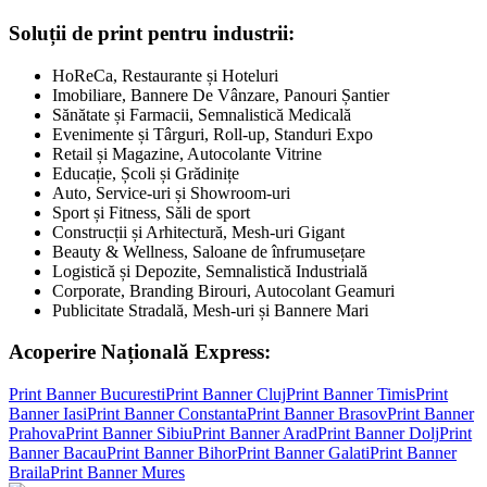
Soluții de print pentru industrii:
HoReCa, Restaurante și Hoteluri
Imobiliare, Bannere De Vânzare, Panouri Șantier
Sănătate și Farmacii, Semnalistică Medicală
Evenimente și Târguri, Roll-up, Standuri Expo
Retail și Magazine, Autocolante Vitrine
Educație, Școli și Grădinițe
Auto, Service-uri și Showroom-uri
Sport și Fitness, Săli de sport
Construcții și Arhitectură, Mesh-uri Gigant
Beauty & Wellness, Saloane de înfrumusețare
Logistică și Depozite, Semnalistică Industrială
Corporate, Branding Birouri, Autocolant Geamuri
Publicitate Stradală, Mesh-uri și Bannere Mari
Acoperire Națională Express:
Print Banner
Bucuresti
Print Banner
Cluj
Print Banner
Timis
Print
Banner
Iasi
Print Banner
Constanta
Print Banner
Brasov
Print Banner
Prahova
Print Banner
Sibiu
Print Banner
Arad
Print Banner
Dolj
Print
Banner
Bacau
Print Banner
Bihor
Print Banner
Galati
Print Banner
Braila
Print Banner
Mures