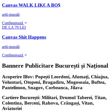
Canvas WALK LIK€ A BO$
artă-murală
Configurează
DE LA 79 LEI
Canvas Shit Happens
artă-murală
Configurează
Bannere Publicitare București și Național
Acoperire Ilfov: Popești Leordeni, Afumați, Chiajna,
Voluntari, Otopeni, Bragadiru, Mogosoaia, Buftea,
Pantelimon, Snagov, Corbeanca, Jilava
Cartiere București: Militari, Drumul Taberei, Titan,
Colentina, Berceni, Rahova, Crângași, Vitan,
Aviatoriei