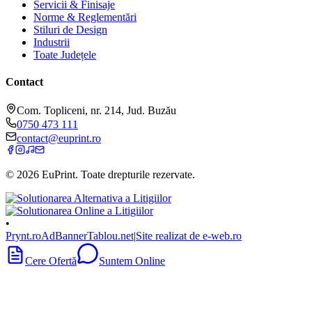
Servicii & Finisaje
Norme & Reglementări
Stiluri de Design
Industrii
Toate Județele
Contact
Com. Topliceni, nr. 214, Jud. Buzău
0750 473 111
contact@euprint.ro
©
2026
EuPrint
. Toate drepturile rezervate.
•
Prynt.ro
AdBanner
Tablou.net
|
Site realizat de e-web.ro
Cere Ofertă
Suntem Online