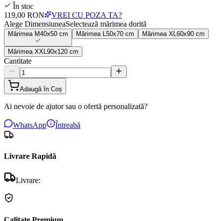
În stoc
119,00 RON
VREI CU POZA TA?
Alege Dimensiunea
Selectează mărimea dorită
Mărimea
M
40x50 cm
Mărimea
L
50x70 cm
Mărimea
XL
60x90 cm
Mărimea
XXL
90x120 cm
Cantitate
Adaugă în Coș
Ai nevoie de ajutor sau o ofertă personalizată?
WhatsApp
Întreabă
Livrare Rapidă
Livrare:
Calitate Premium