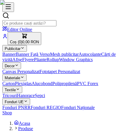
Editor Online
Coș (
0
)
0,00 RON
Publicitar
Banner
Banner Față Verso
Mesh publicitar
Autocolante
Cărți de
vizită
Afișe
Flyere
Pliante
Rollup
Window Graphics
Decor
Canvas Personalizat
Fototapet Personalizat
Materiale
Carton
Plexiglas
Alucobond
Polipropilenă
PVC Forex
Textile
Tricouri
Hanorace
Șepci
Fonduri UE
Fonduri PNRR
Fonduri REGIO
Fonduri Naționale
Shop
Acasa
Produse