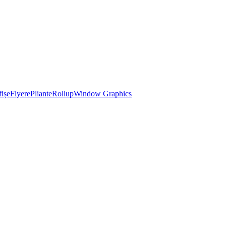
ișe
Flyere
Pliante
Rollup
Window Graphics