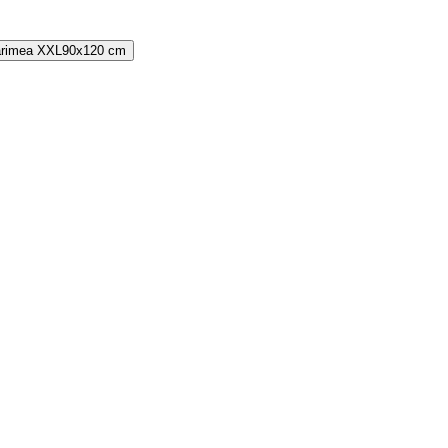
rimea
XXL
90x120 cm