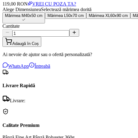
119,00 RON
VREI CU POZA TA?
Alege Dimensiunea
Selectează mărimea dorită
Mărimea
M
40x50 cm
Mărimea
L
50x70 cm
Mărimea
XL
60x90 cm
Mă
Cantitate
Adaugă în Coș
Ai nevoie de ajutor sau o ofertă personalizată?
WhatsApp
Întreabă
Livrare Rapidă
Livrare:
Calitate Premium
Pânză Fine Art
Pânză Polyester 360g