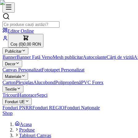
Editor Online
Coș (
0
)
0,00 RON
Publicitar
Banner
Banner Față Verso
Mesh publicitar
Autocolante
Cărți de vizită
Af
Decor
Canvas Personalizat
Fototapet Personalizat
Materiale
Carton
Plexiglas
Alucobond
Polipropilenă
PVC Forex
Textile
Tricouri
Hanorace
Șepci
Fonduri UE
Fonduri PNRR
Fonduri REGIO
Fonduri Naționale
Shop
Acasa
Produse
Tablouri Canvas