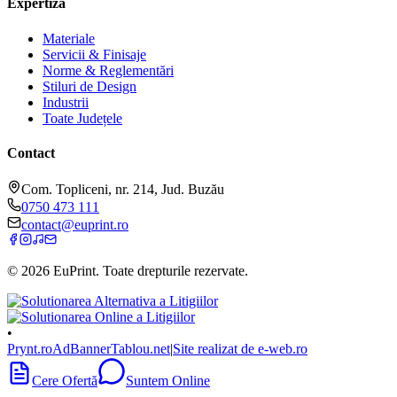
Expertiză
Materiale
Servicii & Finisaje
Norme & Reglementări
Stiluri de Design
Industrii
Toate Județele
Contact
Com. Topliceni, nr. 214, Jud. Buzău
0750 473 111
contact@euprint.ro
©
2026
EuPrint
. Toate drepturile rezervate.
•
Prynt.ro
AdBanner
Tablou.net
|
Site realizat de e-web.ro
Cere Ofertă
Suntem Online