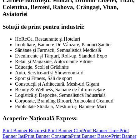
Cartiere București: Militari, Drumul Taberei, Titan,
Colentina, Berceni, Rahova, Crângași, Vitan,
Aviatoriei
Soluții de print pentru industrii:
HoReCa, Restaurante și Hoteluri
Imobiliare, Bannere De Vânzare, Panouri Șantier
Sănătate și Farmacii, Semnalistică Medicală
Evenimente și Târguri, Roll-up, Standuri Expo
Retail și Magazine, Autocolante Vitrine
Educație, Școli și Grădinițe
Auto, Service-uri și Showroom-uri
Sport și Fitness, Săli de sport
Construcții și Arhitectură, Mesh-uri Gigant
Beauty & Wellness, Saloane de înfrumusețare
Logistică și Depozite, Semnalistică Industrială
Corporate, Branding Birouri, Autocolant Geamuri
Publicitate Stradală, Mesh-uri și Bannere Mari
Acoperire Națională Express:
Print Banner
Bucuresti
Print Banner
Cluj
Print Banner
Timis
Print
Banner
Iasi
Print Banner
Constanta
Print Banner
Brasov
Print Banner