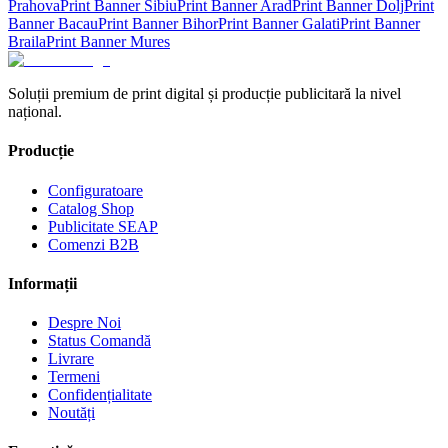
Prahova
Print Banner
Sibiu
Print Banner
Arad
Print Banner
Dolj
Print
Banner
Bacau
Print Banner
Bihor
Print Banner
Galati
Print Banner
Braila
Print Banner
Mures
Soluții premium de print digital și producție publicitară la nivel
național.
Producție
Configuratoare
Catalog Shop
Publicitate SEAP
Comenzi B2B
Informații
Despre Noi
Status Comandă
Livrare
Termeni
Confidențialitate
Noutăți