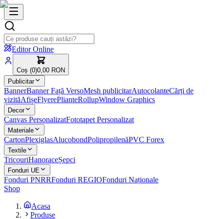
Editor Online
Coș (
0
)
0,00 RON
Publicitar
Banner
Banner Față Verso
Mesh publicitar
Autocolante
Cărți de
vizită
Afișe
Flyere
Pliante
Rollup
Window Graphics
Decor
Canvas Personalizat
Fototapet Personalizat
Materiale
Carton
Plexiglas
Alucobond
Polipropilenă
PVC Forex
Textile
Tricouri
Hanorace
Șepci
Fonduri UE
Fonduri PNRR
Fonduri REGIO
Fonduri Naționale
Shop
Acasa
Produse