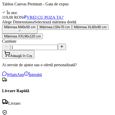
Tablou Canvas Premium - Gata de expus
În stoc
119,00 RON
VREI CU POZA TA?
Alege Dimensiunea
Selectează mărimea dorită
Mărimea
M
40x50 cm
Mărimea
L
50x70 cm
Mărimea
XL
60x90 cm
Mărimea
XXL
90x120 cm
Cantitate
Adaugă în Coș
Ai nevoie de ajutor sau o ofertă personalizată?
WhatsApp
Întreabă
Livrare Rapidă
Livrare: