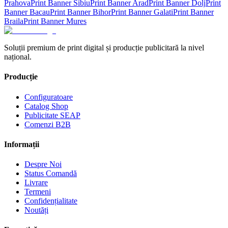
Prahova
Print Banner
Sibiu
Print Banner
Arad
Print Banner
Dolj
Print
Banner
Bacau
Print Banner
Bihor
Print Banner
Galati
Print Banner
Braila
Print Banner
Mures
Soluții premium de print digital și producție publicitară la nivel
național.
Producție
Configuratoare
Catalog Shop
Publicitate SEAP
Comenzi B2B
Informații
Despre Noi
Status Comandă
Livrare
Termeni
Confidențialitate
Noutăți