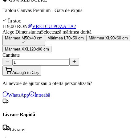
Tablou Canvas Premium - Gata de expus
În stoc
119,00 RON
VREI CU POZA TA?
Alege Dimensiunea
Selectează mărimea dorită
Mărimea
M
50x40 cm
Mărimea
L
70x50 cm
Mărimea
XL
90x60 cm
Mărimea
XXL
120x90 cm
Cantitate
Adaugă în Coș
Ai nevoie de ajutor sau o ofertă personalizată?
WhatsApp
Întreabă
Livrare Rapidă
Livrare: