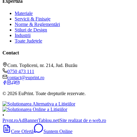
Expertiză
Materiale
Servicii & Finisaje
Norme & Reglementări
Stiluri de Design
Industrii
Toate Județele
Contact
Com. Topliceni, nr. 214, Jud. Buzău
0750 473 111
contact@euprint.ro
©
2026
EuPrint
. Toate drepturile rezervate.
•
Prynt.ro
AdBanner
Tablou.net
|
Site realizat de e-web.ro
Cere Ofertă
Suntem Online