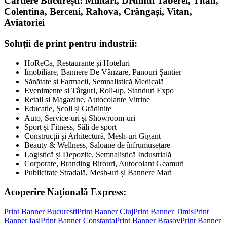
Cartiere București: Militari, Drumul Taberei, Titan,
Colentina, Berceni, Rahova, Crângași, Vitan,
Aviatoriei
Soluții de print pentru industrii:
HoReCa, Restaurante și Hoteluri
Imobiliare, Bannere De Vânzare, Panouri Șantier
Sănătate și Farmacii, Semnalistică Medicală
Evenimente și Târguri, Roll-up, Standuri Expo
Retail și Magazine, Autocolante Vitrine
Educație, Școli și Grădinițe
Auto, Service-uri și Showroom-uri
Sport și Fitness, Săli de sport
Construcții și Arhitectură, Mesh-uri Gigant
Beauty & Wellness, Saloane de înfrumusețare
Logistică și Depozite, Semnalistică Industrială
Corporate, Branding Birouri, Autocolant Geamuri
Publicitate Stradală, Mesh-uri și Bannere Mari
Acoperire Națională Express:
Print Banner
Bucuresti
Print Banner
Cluj
Print Banner
Timis
Print
Banner
Iasi
Print Banner
Constanta
Print Banner
Brasov
Print Banner