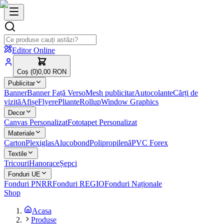
Editor Online
Coș (
0
)
0,00 RON
Publicitar
Banner
Banner Față Verso
Mesh publicitar
Autocolante
Cărți de
vizită
Afișe
Flyere
Pliante
Rollup
Window Graphics
Decor
Canvas Personalizat
Fototapet Personalizat
Materiale
Carton
Plexiglas
Alucobond
Polipropilenă
PVC Forex
Textile
Tricouri
Hanorace
Șepci
Fonduri UE
Fonduri PNRR
Fonduri REGIO
Fonduri Naționale
Shop
Acasa
Produse