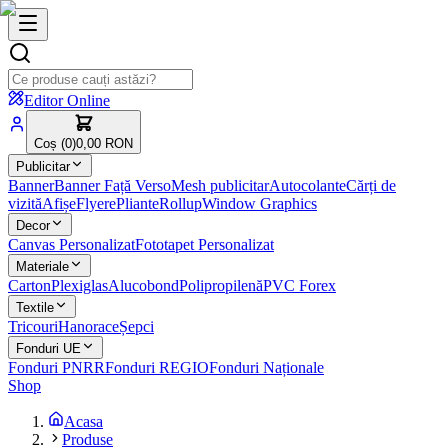
Editor Online
Coș (
0
)
0,00 RON
Publicitar
Banner
Banner Față Verso
Mesh publicitar
Autocolante
Cărți de
vizită
Afișe
Flyere
Pliante
Rollup
Window Graphics
Decor
Canvas Personalizat
Fototapet Personalizat
Materiale
Carton
Plexiglas
Alucobond
Polipropilenă
PVC Forex
Textile
Tricouri
Hanorace
Șepci
Fonduri UE
Fonduri PNRR
Fonduri REGIO
Fonduri Naționale
Shop
Acasa
Produse