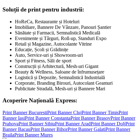
Soluții de print pentru industrii:
HoReCa, Restaurante și Hoteluri
Imobiliare, Bannere De Vânzare, Panouri Șantier
Sănătate și Farmacii, Semnalistică Medicală
Evenimente și Târguri, Roll-up, Standuri Expo
Retail și Magazine, Autocolante Vitrine
Educație, Școli și Grădinițe
Auto, Service-uri și Showroom-uri
Sport și Fitness, Săli de sport
Construcții și Arhitectură, Mesh-uri Gigant
Beauty & Wellness, Saloane de înfrumusețare
Logistică și Depozite, Semnalistică Industrială
Corporate, Branding Birouri, Autocolant Geamuri
Publicitate Stradală, Mesh-uri și Bannere Mari
Acoperire Națională Express:
Print Banner
Bucuresti
Print Banner
Cluj
Print Banner
Timis
Print
Banner
Iasi
Print Banner
Constanta
Print Banner
Brasov
Print Banner
Prahova
Print Banner
Sibiu
Print Banner
Arad
Print Banner
Dolj
Print
Banner
Bacau
Print Banner
Bihor
Print Banner
Galati
Print Banner
Braila
Print Banner
Mures