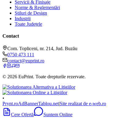
Servicii & Finisaje
Norme & Reglementări
Stiluri de Design
Industrii
Toate Județele
Contact
Com. Topliceni, nr. 214, Jud. Buzău
0750 473 111
contact@euprint.ro
©
2026
EuPrint
. Toate drepturile rezervate.
•
Prynt.ro
AdBanner
Tablou.net
|
Site realizat de e-web.ro
Cere Ofertă
Suntem Online