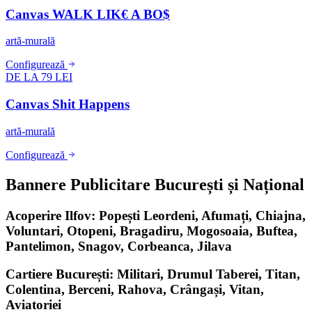
Canvas WALK LIK€ A BO$
artă-murală
Configurează
DE LA 79 LEI
Canvas Shit Happens
artă-murală
Configurează
Bannere Publicitare București și Național
Acoperire Ilfov: Popești Leordeni, Afumați, Chiajna,
Voluntari, Otopeni, Bragadiru, Mogosoaia, Buftea,
Pantelimon, Snagov, Corbeanca, Jilava
Cartiere București: Militari, Drumul Taberei, Titan,
Colentina, Berceni, Rahova, Crângași, Vitan,
Aviatoriei