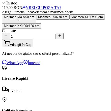
În stoc
119,00 RON
VREI CU POZA TA?
Alege Dimensiunea
Selectează mărimea dorită
Mărimea
M
40x50 cm
Mărimea
L
50x70 cm
Mărimea
XL
60x90 cm
Mărimea
XXL
90x120 cm
Cantitate
Adaugă în Coș
Ai nevoie de ajutor sau o ofertă personalizată?
WhatsApp
Întreabă
Livrare Rapidă
Livrare:
Calitate Premium