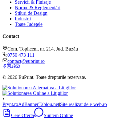
Servicii & Finisaje
Norme & Reglementări
Stiluri de Design
Industrii
Toate Județele
Contact
Com. Topliceni, nr. 214, Jud. Buzău
0750 473 111
contact@euprint.ro
©
2026
EuPrint
. Toate drepturile rezervate.
•
Prynt.ro
AdBanner
Tablou.net
|
Site realizat de e-web.ro
Cere Ofertă
Suntem Online