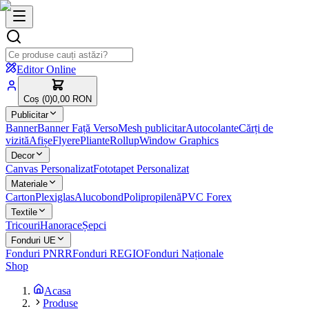
Editor Online
Coș (
0
)
0,00 RON
Publicitar
Banner
Banner Față Verso
Mesh publicitar
Autocolante
Cărți de
vizită
Afișe
Flyere
Pliante
Rollup
Window Graphics
Decor
Canvas Personalizat
Fototapet Personalizat
Materiale
Carton
Plexiglas
Alucobond
Polipropilenă
PVC Forex
Textile
Tricouri
Hanorace
Șepci
Fonduri UE
Fonduri PNRR
Fonduri REGIO
Fonduri Naționale
Shop
Acasa
Produse