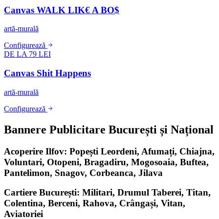
Canvas WALK LIK€ A BO$
artă-murală
Configurează
DE LA 79 LEI
Canvas Shit Happens
artă-murală
Configurează
Bannere Publicitare București și Național
Acoperire Ilfov: Popești Leordeni, Afumați, Chiajna,
Voluntari, Otopeni, Bragadiru, Mogosoaia, Buftea,
Pantelimon, Snagov, Corbeanca, Jilava
Cartiere București: Militari, Drumul Taberei, Titan,
Colentina, Berceni, Rahova, Crângași, Vitan,
Aviatoriei