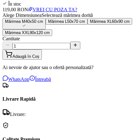
În stoc
119,00 RON
VREI CU POZA TA?
Alege Dimensiunea
Selectează mărimea dorită
Mărimea
M
40x50 cm
Mărimea
L
50x70 cm
Mărimea
XL
60x90 cm
Mărimea
XXL
90x120 cm
Cantitate
Adaugă în Coș
Ai nevoie de ajutor sau o ofertă personalizată?
WhatsApp
Întreabă
Livrare Rapidă
Livrare:
Calitate Premium