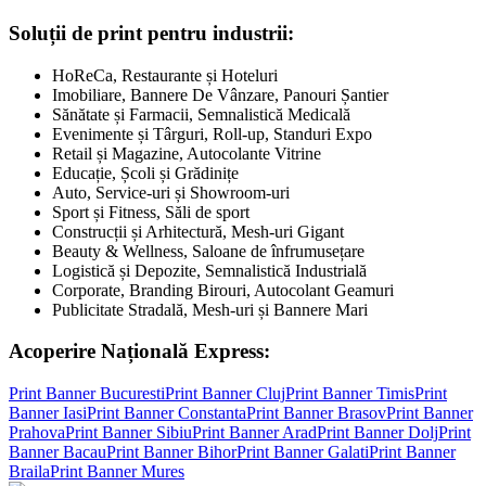
Soluții de print pentru industrii:
HoReCa, Restaurante și Hoteluri
Imobiliare, Bannere De Vânzare, Panouri Șantier
Sănătate și Farmacii, Semnalistică Medicală
Evenimente și Târguri, Roll-up, Standuri Expo
Retail și Magazine, Autocolante Vitrine
Educație, Școli și Grădinițe
Auto, Service-uri și Showroom-uri
Sport și Fitness, Săli de sport
Construcții și Arhitectură, Mesh-uri Gigant
Beauty & Wellness, Saloane de înfrumusețare
Logistică și Depozite, Semnalistică Industrială
Corporate, Branding Birouri, Autocolant Geamuri
Publicitate Stradală, Mesh-uri și Bannere Mari
Acoperire Națională Express:
Print Banner
Bucuresti
Print Banner
Cluj
Print Banner
Timis
Print
Banner
Iasi
Print Banner
Constanta
Print Banner
Brasov
Print Banner
Prahova
Print Banner
Sibiu
Print Banner
Arad
Print Banner
Dolj
Print
Banner
Bacau
Print Banner
Bihor
Print Banner
Galati
Print Banner
Braila
Print Banner
Mures