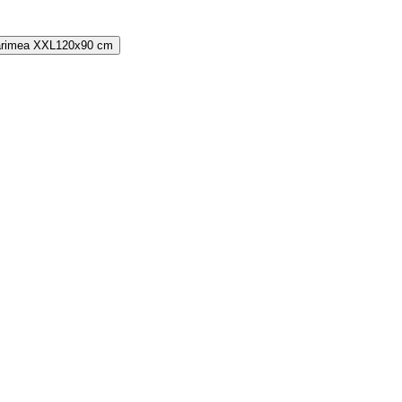
rimea
XXL
120x90 cm