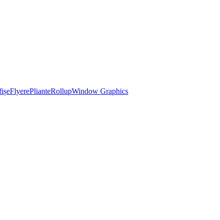
ișe
Flyere
Pliante
Rollup
Window Graphics