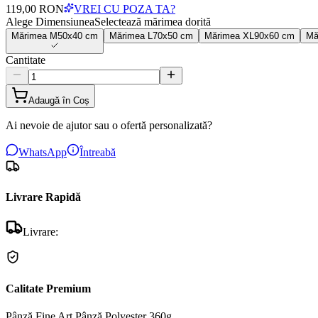
119,00 RON
VREI CU POZA TA?
Alege Dimensiunea
Selectează mărimea dorită
Mărimea
M
50x40 cm
Mărimea
L
70x50 cm
Mărimea
XL
90x60 cm
Mă
Cantitate
Adaugă în Coș
Ai nevoie de ajutor sau o ofertă personalizată?
WhatsApp
Întreabă
Livrare Rapidă
Livrare:
Calitate Premium
Pânză Fine Art
Pânză Polyester 360g