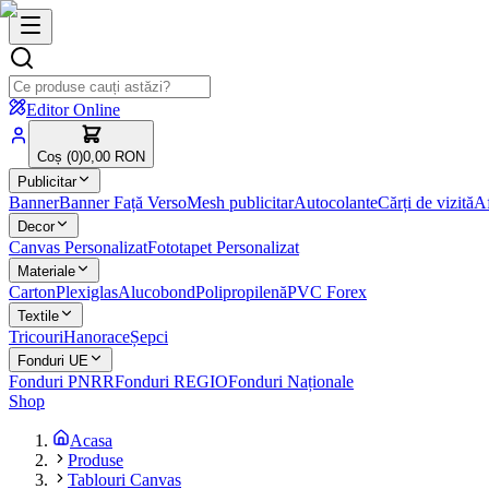
Editor Online
Coș (
0
)
0,00 RON
Publicitar
Banner
Banner Față Verso
Mesh publicitar
Autocolante
Cărți de vizită
Af
Decor
Canvas Personalizat
Fototapet Personalizat
Materiale
Carton
Plexiglas
Alucobond
Polipropilenă
PVC Forex
Textile
Tricouri
Hanorace
Șepci
Fonduri UE
Fonduri PNRR
Fonduri REGIO
Fonduri Naționale
Shop
Acasa
Produse
Tablouri Canvas