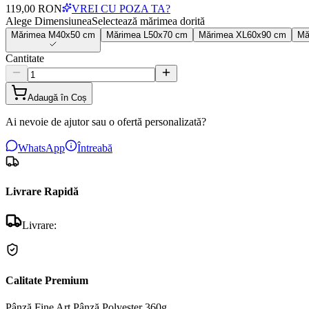
119,00 RON
VREI CU POZA TA?
Alege Dimensiunea
Selectează mărimea dorită
Mărimea
M
40x50 cm
Mărimea
L
50x70 cm
Mărimea
XL
60x90 cm
Mă
Cantitate
Adaugă în Coș
Ai nevoie de ajutor sau o ofertă personalizată?
WhatsApp
Întreabă
Livrare Rapidă
Livrare:
Calitate Premium
Pânză Fine Art
Pânză Polyester 360g