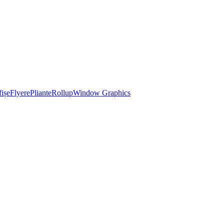
ișe
Flyere
Pliante
Rollup
Window Graphics