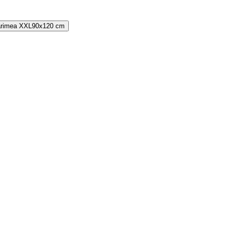
rimea
XXL
90x120 cm