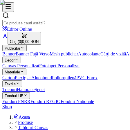
Editor Online
Coș (
0
)
0,00 RON
Publicitar
Banner
Banner Față Verso
Mesh publicitar
Autocolante
Cărți de vizită
Af
Decor
Canvas Personalizat
Fototapet Personalizat
Materiale
Carton
Plexiglas
Alucobond
Polipropilenă
PVC Forex
Textile
Tricouri
Hanorace
Șepci
Fonduri UE
Fonduri PNRR
Fonduri REGIO
Fonduri Naționale
Shop
Acasa
Produse
Tablouri Canvas