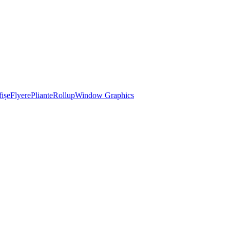
ișe
Flyere
Pliante
Rollup
Window Graphics