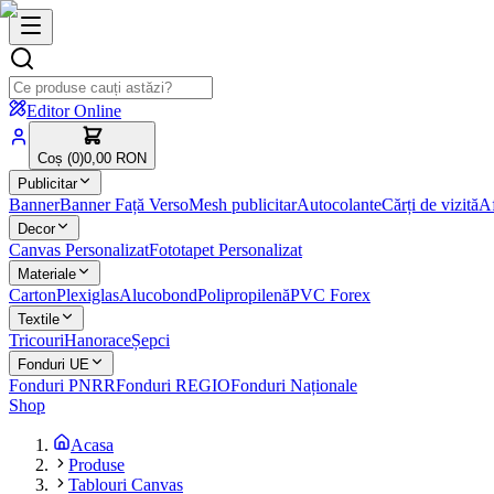
Editor Online
Coș (
0
)
0,00 RON
Publicitar
Banner
Banner Față Verso
Mesh publicitar
Autocolante
Cărți de vizită
Af
Decor
Canvas Personalizat
Fototapet Personalizat
Materiale
Carton
Plexiglas
Alucobond
Polipropilenă
PVC Forex
Textile
Tricouri
Hanorace
Șepci
Fonduri UE
Fonduri PNRR
Fonduri REGIO
Fonduri Naționale
Shop
Acasa
Produse
Tablouri Canvas