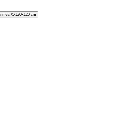
rimea
XXL
90x120 cm