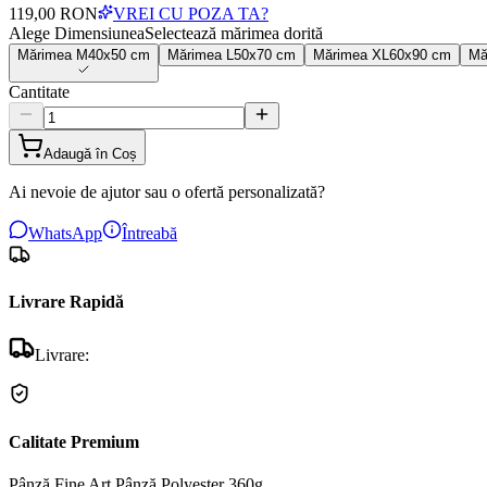
119,00 RON
VREI CU POZA TA?
Alege Dimensiunea
Selectează mărimea dorită
Mărimea
M
40x50 cm
Mărimea
L
50x70 cm
Mărimea
XL
60x90 cm
Mă
Cantitate
Adaugă în Coș
Ai nevoie de ajutor sau o ofertă personalizată?
WhatsApp
Întreabă
Livrare Rapidă
Livrare:
Calitate Premium
Pânză Fine Art
Pânză Polyester 360g