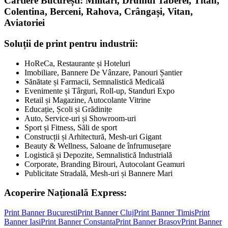
Cartiere București: Militari, Drumul Taberei, Titan,
Colentina, Berceni, Rahova, Crângași, Vitan,
Aviatoriei
Soluții de print pentru industrii:
HoReCa, Restaurante și Hoteluri
Imobiliare, Bannere De Vânzare, Panouri Șantier
Sănătate și Farmacii, Semnalistică Medicală
Evenimente și Târguri, Roll-up, Standuri Expo
Retail și Magazine, Autocolante Vitrine
Educație, Școli și Grădinițe
Auto, Service-uri și Showroom-uri
Sport și Fitness, Săli de sport
Construcții și Arhitectură, Mesh-uri Gigant
Beauty & Wellness, Saloane de înfrumusețare
Logistică și Depozite, Semnalistică Industrială
Corporate, Branding Birouri, Autocolant Geamuri
Publicitate Stradală, Mesh-uri și Bannere Mari
Acoperire Națională Express:
Print Banner
Bucuresti
Print Banner
Cluj
Print Banner
Timis
Print
Banner
Iasi
Print Banner
Constanta
Print Banner
Brasov
Print Banner