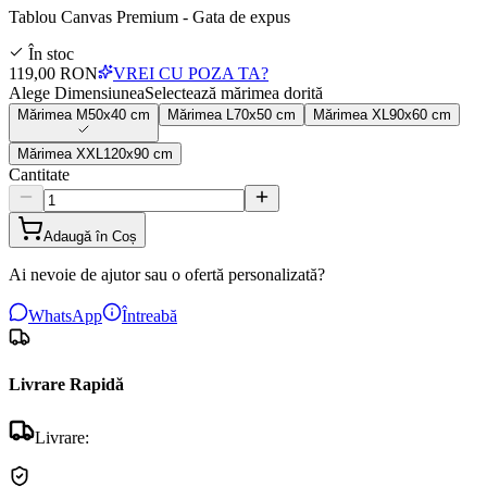
Tablou Canvas Premium - Gata de expus
În stoc
119,00 RON
VREI CU POZA TA?
Alege Dimensiunea
Selectează mărimea dorită
Mărimea
M
50x40 cm
Mărimea
L
70x50 cm
Mărimea
XL
90x60 cm
Mărimea
XXL
120x90 cm
Cantitate
Adaugă în Coș
Ai nevoie de ajutor sau o ofertă personalizată?
WhatsApp
Întreabă
Livrare Rapidă
Livrare: