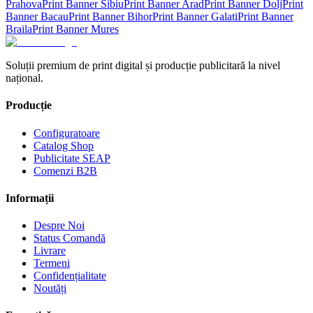
Prahova
Print Banner
Sibiu
Print Banner
Arad
Print Banner
Dolj
Print
Banner
Bacau
Print Banner
Bihor
Print Banner
Galati
Print Banner
Braila
Print Banner
Mures
Soluții premium de print digital și producție publicitară la nivel
național.
Producție
Configuratoare
Catalog Shop
Publicitate SEAP
Comenzi B2B
Informații
Despre Noi
Status Comandă
Livrare
Termeni
Confidențialitate
Noutăți