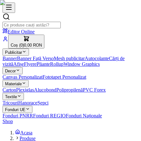
Editor Online
Coș (
0
)
0,00 RON
Publicitar
Banner
Banner Față Verso
Mesh publicitar
Autocolante
Cărți de
vizită
Afișe
Flyere
Pliante
Rollup
Window Graphics
Decor
Canvas Personalizat
Fototapet Personalizat
Materiale
Carton
Plexiglas
Alucobond
Polipropilenă
PVC Forex
Textile
Tricouri
Hanorace
Șepci
Fonduri UE
Fonduri PNRR
Fonduri REGIO
Fonduri Naționale
Shop
Acasa
Produse