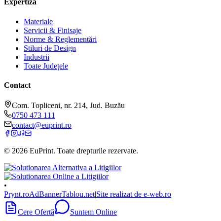
Expertiză
Materiale
Servicii & Finisaje
Norme & Reglementări
Stiluri de Design
Industrii
Toate Județele
Contact
Com. Topliceni, nr. 214, Jud. Buzău
0750 473 111
contact@euprint.ro
©
2026
EuPrint
. Toate drepturile rezervate.
•
Prynt.ro
AdBanner
Tablou.net
|
Site realizat de e-web.ro
Cere Ofertă
Suntem Online