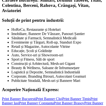
Cartiere București: Militari, Drumul Taberei, Titan,
Colentina, Berceni, Rahova, Crângași, Vitan,
Aviatoriei
Soluții de print pentru industrii:
HoReCa, Restaurante și Hoteluri
Imobiliare, Bannere De Vânzare, Panouri Șantier
Sănătate și Farmacii, Semnalistică Medicală
Evenimente și Târguri, Roll-up, Standuri Expo
Retail și Magazine, Autocolante Vitrine
Educație, Școli și Grădinițe
Auto, Service-uri și Showroom-uri
Sport și Fitness, Săli de sport
Construcții și Arhitectură, Mesh-uri Gigant
Beauty & Wellness, Saloane de înfrumusețare
Logistică și Depozite, Semnalistică Industrială
Corporate, Branding Birouri, Autocolant Geamuri
Publicitate Stradală, Mesh-uri și Bannere Mari
Acoperire Națională Express:
Print Banner
Bucuresti
Print Banner
Cluj
Print Banner
Timis
Print
Banner
Iasi
Print Banner
Constanta
Print Banner
Brasov
Print Banner