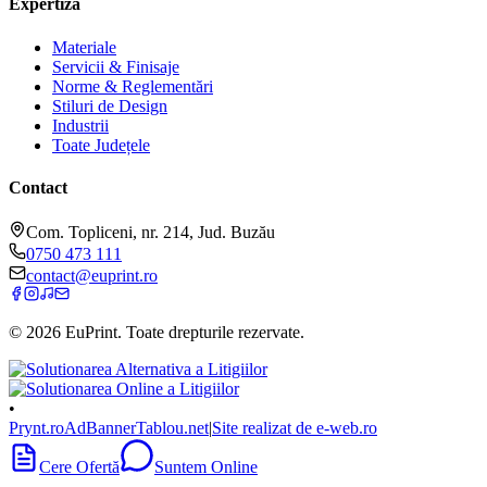
Expertiză
Materiale
Servicii & Finisaje
Norme & Reglementări
Stiluri de Design
Industrii
Toate Județele
Contact
Com. Topliceni, nr. 214, Jud. Buzău
0750 473 111
contact@euprint.ro
©
2026
EuPrint
. Toate drepturile rezervate.
•
Prynt.ro
AdBanner
Tablou.net
|
Site realizat de e-web.ro
Cere Ofertă
Suntem Online