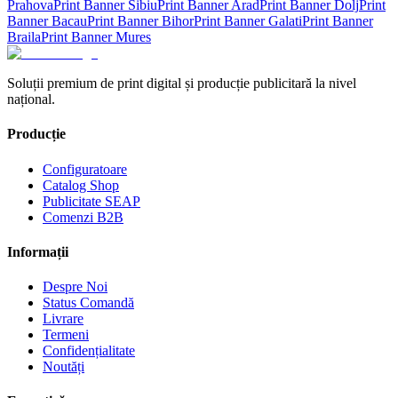
Prahova
Print Banner
Sibiu
Print Banner
Arad
Print Banner
Dolj
Print
Banner
Bacau
Print Banner
Bihor
Print Banner
Galati
Print Banner
Braila
Print Banner
Mures
Soluții premium de print digital și producție publicitară la nivel
național.
Producție
Configuratoare
Catalog Shop
Publicitate SEAP
Comenzi B2B
Informații
Despre Noi
Status Comandă
Livrare
Termeni
Confidențialitate
Noutăți