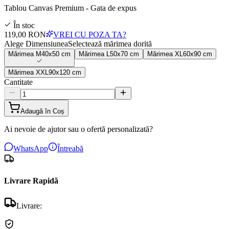
Tablou Canvas Premium - Gata de expus
În stoc
119,00 RON
VREI CU POZA TA?
Alege Dimensiunea
Selectează mărimea dorită
Mărimea
M
40x50 cm
Mărimea
L
50x70 cm
Mărimea
XL
60x90 cm
Mărimea
XXL
90x120 cm
Cantitate
Adaugă în Coș
Ai nevoie de ajutor sau o ofertă personalizată?
WhatsApp
Întreabă
Livrare Rapidă
Livrare: