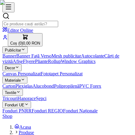
Editor Online
Coș (
0
)
0,00 RON
Publicitar
Banner
Banner Față Verso
Mesh publicitar
Autocolante
Cărți de
vizită
Afișe
Flyere
Pliante
Rollup
Window Graphics
Decor
Canvas Personalizat
Fototapet Personalizat
Materiale
Carton
Plexiglas
Alucobond
Polipropilenă
PVC Forex
Textile
Tricouri
Hanorace
Șepci
Fonduri UE
Fonduri PNRR
Fonduri REGIO
Fonduri Naționale
Shop
Acasa
Produse