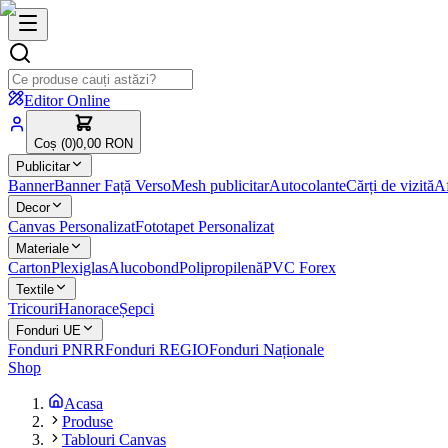
Editor Online
Coș (
0
)
0,00 RON
Publicitar
Banner
Banner Față Verso
Mesh publicitar
Autocolante
Cărți de vizită
Af
Decor
Canvas Personalizat
Fototapet Personalizat
Materiale
Carton
Plexiglas
Alucobond
Polipropilenă
PVC Forex
Textile
Tricouri
Hanorace
Șepci
Fonduri UE
Fonduri PNRR
Fonduri REGIO
Fonduri Naționale
Shop
Acasa
Produse
Tablouri Canvas