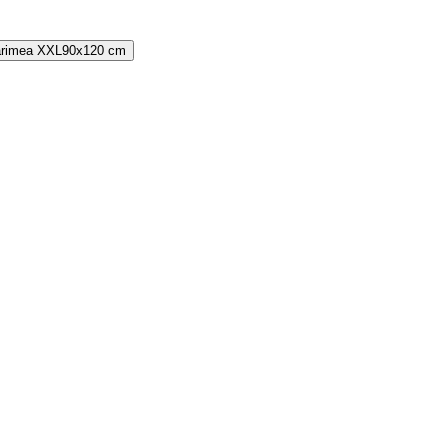
rimea
XXL
90x120 cm