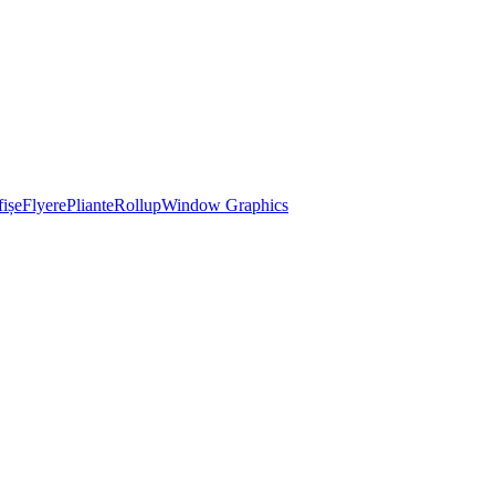
ișe
Flyere
Pliante
Rollup
Window Graphics