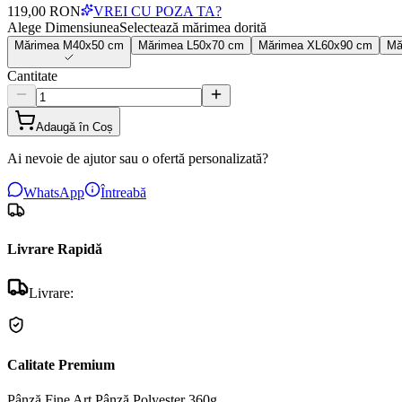
119,00 RON
VREI CU POZA TA?
Alege Dimensiunea
Selectează mărimea dorită
Mărimea
M
40x50 cm
Mărimea
L
50x70 cm
Mărimea
XL
60x90 cm
Mă
Cantitate
Adaugă în Coș
Ai nevoie de ajutor sau o ofertă personalizată?
WhatsApp
Întreabă
Livrare Rapidă
Livrare:
Calitate Premium
Pânză Fine Art
Pânză Polyester 360g