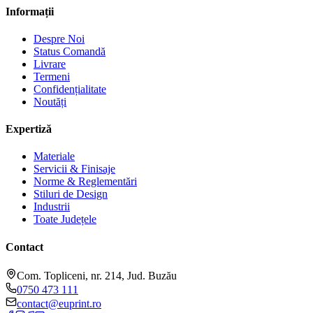
Informații
Despre Noi
Status Comandă
Livrare
Termeni
Confidențialitate
Noutăți
Expertiză
Materiale
Servicii & Finisaje
Norme & Reglementări
Stiluri de Design
Industrii
Toate Județele
Contact
Com. Topliceni, nr. 214, Jud. Buzău
0750 473 111
contact@euprint.ro