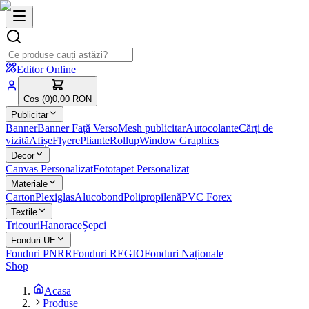
Editor Online
Coș (
0
)
0,00 RON
Publicitar
Banner
Banner Față Verso
Mesh publicitar
Autocolante
Cărți de
vizită
Afișe
Flyere
Pliante
Rollup
Window Graphics
Decor
Canvas Personalizat
Fototapet Personalizat
Materiale
Carton
Plexiglas
Alucobond
Polipropilenă
PVC Forex
Textile
Tricouri
Hanorace
Șepci
Fonduri UE
Fonduri PNRR
Fonduri REGIO
Fonduri Naționale
Shop
Acasa
Produse