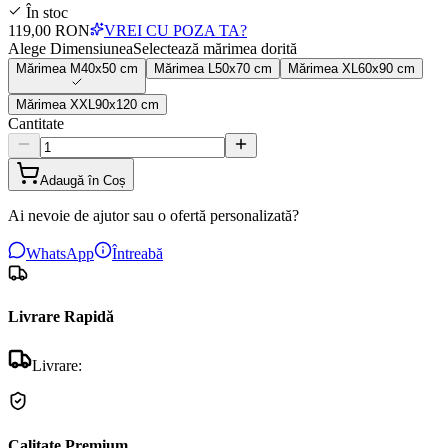
În stoc
119,00 RON
VREI CU POZA TA?
Alege Dimensiunea
Selectează mărimea dorită
Mărimea
M
40x50 cm
Mărimea
L
50x70 cm
Mărimea
XL
60x90 cm
Mărimea
XXL
90x120 cm
Cantitate
Adaugă în Coș
Ai nevoie de ajutor sau o ofertă personalizată?
WhatsApp
Întreabă
Livrare Rapidă
Livrare:
Calitate Premium