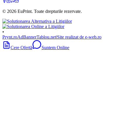
©
2026
EuPrint
. Toate drepturile rezervate.
•
Prynt.ro
AdBanner
Tablou.net
|
Site realizat de e-web.ro
Cere Ofertă
Suntem Online