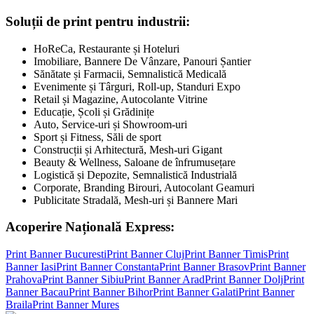
Soluții de print pentru industrii:
HoReCa, Restaurante și Hoteluri
Imobiliare, Bannere De Vânzare, Panouri Șantier
Sănătate și Farmacii, Semnalistică Medicală
Evenimente și Târguri, Roll-up, Standuri Expo
Retail și Magazine, Autocolante Vitrine
Educație, Școli și Grădinițe
Auto, Service-uri și Showroom-uri
Sport și Fitness, Săli de sport
Construcții și Arhitectură, Mesh-uri Gigant
Beauty & Wellness, Saloane de înfrumusețare
Logistică și Depozite, Semnalistică Industrială
Corporate, Branding Birouri, Autocolant Geamuri
Publicitate Stradală, Mesh-uri și Bannere Mari
Acoperire Națională Express:
Print Banner
Bucuresti
Print Banner
Cluj
Print Banner
Timis
Print
Banner
Iasi
Print Banner
Constanta
Print Banner
Brasov
Print Banner
Prahova
Print Banner
Sibiu
Print Banner
Arad
Print Banner
Dolj
Print
Banner
Bacau
Print Banner
Bihor
Print Banner
Galati
Print Banner
Braila
Print Banner
Mures