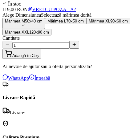
În stoc
119,00 RON
VREI CU POZA TA?
Alege Dimensiunea
Selectează mărimea dorită
Mărimea
M
50x40 cm
Mărimea
L
70x50 cm
Mărimea
XL
90x60 cm
Mărimea
XXL
120x90 cm
Cantitate
Adaugă în Coș
Ai nevoie de ajutor sau o ofertă personalizată?
WhatsApp
Întreabă
Livrare Rapidă
Livrare:
Calitate Premium