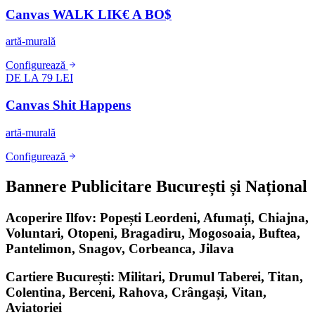
Canvas WALK LIK€ A BO$
artă-murală
Configurează
DE LA 79 LEI
Canvas Shit Happens
artă-murală
Configurează
Bannere Publicitare București și Național
Acoperire Ilfov: Popești Leordeni, Afumați, Chiajna,
Voluntari, Otopeni, Bragadiru, Mogosoaia, Buftea,
Pantelimon, Snagov, Corbeanca, Jilava
Cartiere București: Militari, Drumul Taberei, Titan,
Colentina, Berceni, Rahova, Crângași, Vitan,
Aviatoriei