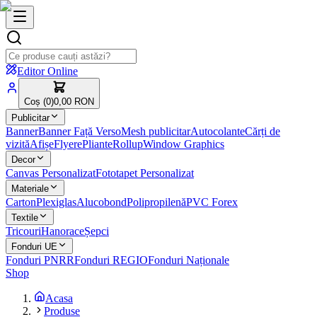
Editor Online
Coș (
0
)
0,00 RON
Publicitar
Banner
Banner Față Verso
Mesh publicitar
Autocolante
Cărți de
vizită
Afișe
Flyere
Pliante
Rollup
Window Graphics
Decor
Canvas Personalizat
Fototapet Personalizat
Materiale
Carton
Plexiglas
Alucobond
Polipropilenă
PVC Forex
Textile
Tricouri
Hanorace
Șepci
Fonduri UE
Fonduri PNRR
Fonduri REGIO
Fonduri Naționale
Shop
Acasa
Produse