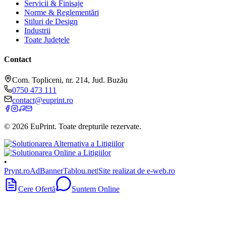
Servicii & Finisaje
Norme & Reglementări
Stiluri de Design
Industrii
Toate Județele
Contact
Com. Topliceni, nr. 214, Jud. Buzău
0750 473 111
contact@euprint.ro
©
2026
EuPrint
. Toate drepturile rezervate.
•
Prynt.ro
AdBanner
Tablou.net
|
Site realizat de e-web.ro
Cere Ofertă
Suntem Online