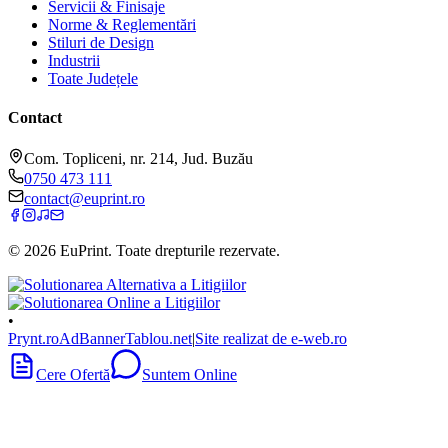
Servicii & Finisaje
Norme & Reglementări
Stiluri de Design
Industrii
Toate Județele
Contact
Com. Topliceni, nr. 214, Jud. Buzău
0750 473 111
contact@euprint.ro
©
2026
EuPrint
. Toate drepturile rezervate.
•
Prynt.ro
AdBanner
Tablou.net
|
Site realizat de e-web.ro
Cere Ofertă
Suntem Online