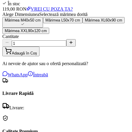
În stoc
119,00 RON
VREI CU POZA TA?
Alege Dimensiunea
Selectează mărimea dorită
Mărimea
M
40x50 cm
Mărimea
L
50x70 cm
Mărimea
XL
60x90 cm
Mărimea
XXL
90x120 cm
Cantitate
Adaugă în Coș
Ai nevoie de ajutor sau o ofertă personalizată?
WhatsApp
Întreabă
Livrare Rapidă
Livrare:
Calitate Premium