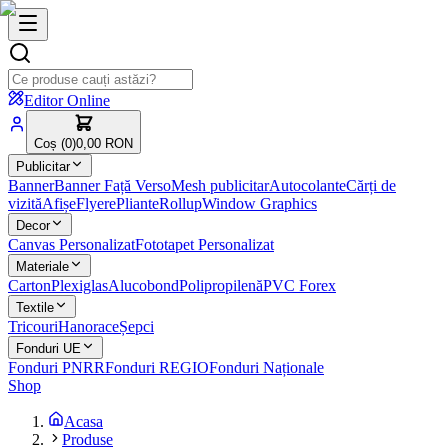
Editor Online
Coș (
0
)
0,00 RON
Publicitar
Banner
Banner Față Verso
Mesh publicitar
Autocolante
Cărți de
vizită
Afișe
Flyere
Pliante
Rollup
Window Graphics
Decor
Canvas Personalizat
Fototapet Personalizat
Materiale
Carton
Plexiglas
Alucobond
Polipropilenă
PVC Forex
Textile
Tricouri
Hanorace
Șepci
Fonduri UE
Fonduri PNRR
Fonduri REGIO
Fonduri Naționale
Shop
Acasa
Produse