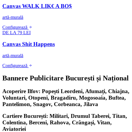
Canvas WALK LIK€ A BO$
artă-murală
Configurează
DE LA 79 LEI
Canvas Shit Happens
artă-murală
Configurează
Bannere Publicitare București și Național
Acoperire Ilfov: Popești Leordeni, Afumați, Chiajna,
Voluntari, Otopeni, Bragadiru, Mogosoaia, Buftea,
Pantelimon, Snagov, Corbeanca, Jilava
Cartiere București: Militari, Drumul Taberei, Titan,
Colentina, Berceni, Rahova, Crângași, Vitan,
Aviatoriei