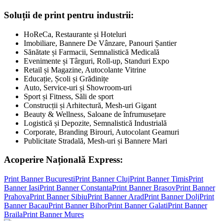
Soluții de print pentru industrii:
HoReCa, Restaurante și Hoteluri
Imobiliare, Bannere De Vânzare, Panouri Șantier
Sănătate și Farmacii, Semnalistică Medicală
Evenimente și Târguri, Roll-up, Standuri Expo
Retail și Magazine, Autocolante Vitrine
Educație, Școli și Grădinițe
Auto, Service-uri și Showroom-uri
Sport și Fitness, Săli de sport
Construcții și Arhitectură, Mesh-uri Gigant
Beauty & Wellness, Saloane de înfrumusețare
Logistică și Depozite, Semnalistică Industrială
Corporate, Branding Birouri, Autocolant Geamuri
Publicitate Stradală, Mesh-uri și Bannere Mari
Acoperire Națională Express:
Print Banner
Bucuresti
Print Banner
Cluj
Print Banner
Timis
Print
Banner
Iasi
Print Banner
Constanta
Print Banner
Brasov
Print Banner
Prahova
Print Banner
Sibiu
Print Banner
Arad
Print Banner
Dolj
Print
Banner
Bacau
Print Banner
Bihor
Print Banner
Galati
Print Banner
Braila
Print Banner
Mures