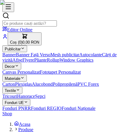
Editor Online
Coș (
0
)
0,00 RON
Publicitar
Banner
Banner Față Verso
Mesh publicitar
Autocolante
Cărți de
vizită
Afișe
Flyere
Pliante
Rollup
Window Graphics
Decor
Canvas Personalizat
Fototapet Personalizat
Materiale
Carton
Plexiglas
Alucobond
Polipropilenă
PVC Forex
Textile
Tricouri
Hanorace
Șepci
Fonduri UE
Fonduri PNRR
Fonduri REGIO
Fonduri Naționale
Shop
Acasa
Produse