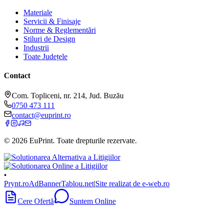
Materiale
Servicii & Finisaje
Norme & Reglementări
Stiluri de Design
Industrii
Toate Județele
Contact
Com. Topliceni, nr. 214, Jud. Buzău
0750 473 111
contact@euprint.ro
©
2026
EuPrint
. Toate drepturile rezervate.
•
Prynt.ro
AdBanner
Tablou.net
|
Site realizat de e-web.ro
Cere Ofertă
Suntem Online