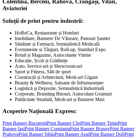
Colentina, Berceni, Rahova, Crângași, Vitan,
Aviatoriei
Soluții de print pentru industrii:
HoReCa, Restaurante și Hoteluri
Imobiliare, Bannere De Vânzare, Panouri Șantier
Sănătate și Farmacii, Semnalistică Medicală
Evenimente și Târguri, Roll-up, Standuri Expo
Retail și Magazine, Autocolante Vitrine
Educație, Școli și Grădinițe
Auto, Service-uri și Showroom-uri
Sport și Fitness, Săli de sport
Construcții și Arhitectură, Mesh-uri Gigant
Beauty & Wellness, Saloane de înfrumusețare
Logistică și Depozite, Semnalistică Industrială
Corporate, Branding Birouri, Autocolant Geamuri
Publicitate Stradală, Mesh-uri și Bannere Mari
Acoperire Națională Express:
Print Banner
Bucuresti
Print Banner
Cluj
Print Banner
Timis
Print
Banner
Iasi
Print Banner
Constanta
Print Banner
Brasov
Print Banner
Prahova
Print Banner
Sibiu
Print Banner
Arad
Print Banner
Dolj
Print