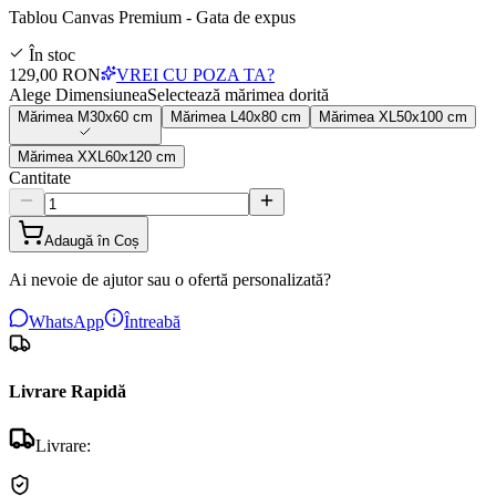
Tablou Canvas Premium - Gata de expus
În stoc
129,00 RON
VREI CU POZA TA?
Alege Dimensiunea
Selectează mărimea dorită
Mărimea
M
30x60 cm
Mărimea
L
40x80 cm
Mărimea
XL
50x100 cm
Mărimea
XXL
60x120 cm
Cantitate
Adaugă în Coș
Ai nevoie de ajutor sau o ofertă personalizată?
WhatsApp
Întreabă
Livrare Rapidă
Livrare: