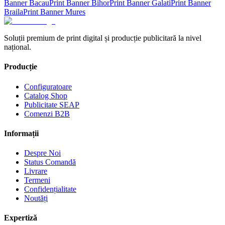
Banner
Bacau
Print Banner
Bihor
Print Banner
Galati
Print Banner
Braila
Print Banner
Mures
Soluții premium de print digital și producție publicitară la nivel
național.
Producție
Configuratoare
Catalog Shop
Publicitate SEAP
Comenzi B2B
Informații
Despre Noi
Status Comandă
Livrare
Termeni
Confidențialitate
Noutăți
Expertiză