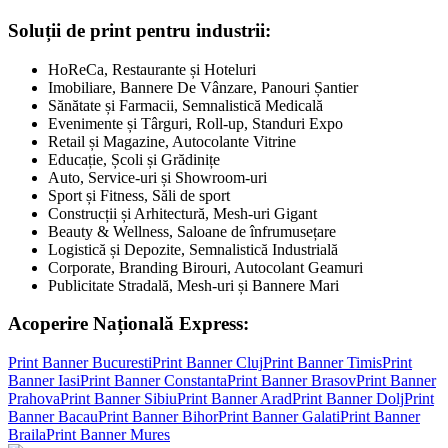
Soluții de print pentru industrii:
HoReCa, Restaurante și Hoteluri
Imobiliare, Bannere De Vânzare, Panouri Șantier
Sănătate și Farmacii, Semnalistică Medicală
Evenimente și Târguri, Roll-up, Standuri Expo
Retail și Magazine, Autocolante Vitrine
Educație, Școli și Grădinițe
Auto, Service-uri și Showroom-uri
Sport și Fitness, Săli de sport
Construcții și Arhitectură, Mesh-uri Gigant
Beauty & Wellness, Saloane de înfrumusețare
Logistică și Depozite, Semnalistică Industrială
Corporate, Branding Birouri, Autocolant Geamuri
Publicitate Stradală, Mesh-uri și Bannere Mari
Acoperire Națională Express:
Print Banner
Bucuresti
Print Banner
Cluj
Print Banner
Timis
Print
Banner
Iasi
Print Banner
Constanta
Print Banner
Brasov
Print Banner
Prahova
Print Banner
Sibiu
Print Banner
Arad
Print Banner
Dolj
Print
Banner
Bacau
Print Banner
Bihor
Print Banner
Galati
Print Banner
Braila
Print Banner
Mures