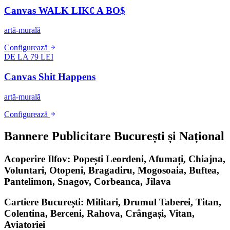
Canvas WALK LIK€ A BO$
artă-murală
Configurează
DE LA 79 LEI
Canvas Shit Happens
artă-murală
Configurează
Bannere Publicitare București și Național
Acoperire Ilfov: Popești Leordeni, Afumați, Chiajna,
Voluntari, Otopeni, Bragadiru, Mogosoaia, Buftea,
Pantelimon, Snagov, Corbeanca, Jilava
Cartiere București: Militari, Drumul Taberei, Titan,
Colentina, Berceni, Rahova, Crângași, Vitan,
Aviatoriei