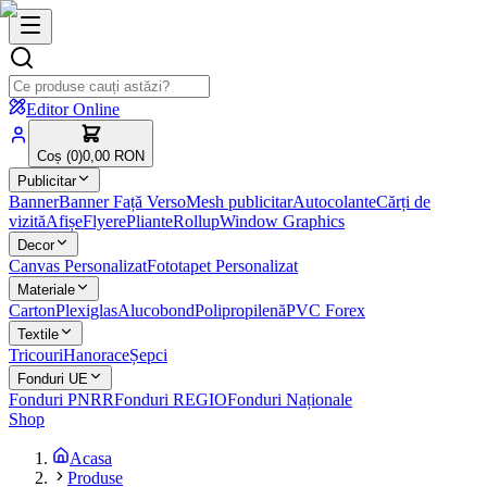
Editor Online
Coș (
0
)
0,00 RON
Publicitar
Banner
Banner Față Verso
Mesh publicitar
Autocolante
Cărți de
vizită
Afișe
Flyere
Pliante
Rollup
Window Graphics
Decor
Canvas Personalizat
Fototapet Personalizat
Materiale
Carton
Plexiglas
Alucobond
Polipropilenă
PVC Forex
Textile
Tricouri
Hanorace
Șepci
Fonduri UE
Fonduri PNRR
Fonduri REGIO
Fonduri Naționale
Shop
Acasa
Produse