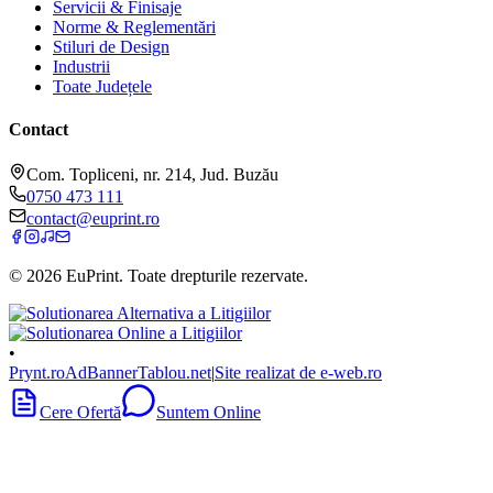
Servicii & Finisaje
Norme & Reglementări
Stiluri de Design
Industrii
Toate Județele
Contact
Com. Topliceni, nr. 214, Jud. Buzău
0750 473 111
contact@euprint.ro
©
2026
EuPrint
. Toate drepturile rezervate.
•
Prynt.ro
AdBanner
Tablou.net
|
Site realizat de e-web.ro
Cere Ofertă
Suntem Online