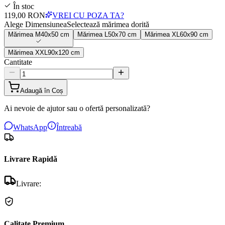
În stoc
119,00 RON
VREI CU POZA TA?
Alege Dimensiunea
Selectează mărimea dorită
Mărimea
M
40x50 cm
Mărimea
L
50x70 cm
Mărimea
XL
60x90 cm
Mărimea
XXL
90x120 cm
Cantitate
Adaugă în Coș
Ai nevoie de ajutor sau o ofertă personalizată?
WhatsApp
Întreabă
Livrare Rapidă
Livrare:
Calitate Premium