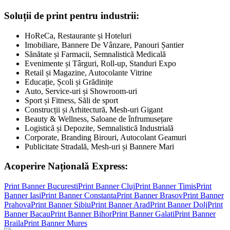
Soluții de print pentru industrii:
HoReCa, Restaurante și Hoteluri
Imobiliare, Bannere De Vânzare, Panouri Șantier
Sănătate și Farmacii, Semnalistică Medicală
Evenimente și Târguri, Roll-up, Standuri Expo
Retail și Magazine, Autocolante Vitrine
Educație, Școli și Grădinițe
Auto, Service-uri și Showroom-uri
Sport și Fitness, Săli de sport
Construcții și Arhitectură, Mesh-uri Gigant
Beauty & Wellness, Saloane de înfrumusețare
Logistică și Depozite, Semnalistică Industrială
Corporate, Branding Birouri, Autocolant Geamuri
Publicitate Stradală, Mesh-uri și Bannere Mari
Acoperire Națională Express:
Print Banner
Bucuresti
Print Banner
Cluj
Print Banner
Timis
Print
Banner
Iasi
Print Banner
Constanta
Print Banner
Brasov
Print Banner
Prahova
Print Banner
Sibiu
Print Banner
Arad
Print Banner
Dolj
Print
Banner
Bacau
Print Banner
Bihor
Print Banner
Galati
Print Banner
Braila
Print Banner
Mures