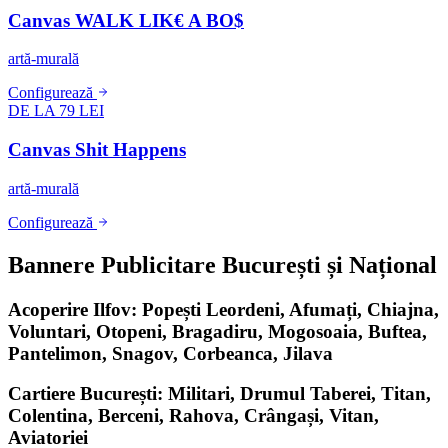
Canvas WALK LIK€ A BO$
artă-murală
Configurează
DE LA 79 LEI
Canvas Shit Happens
artă-murală
Configurează
Bannere Publicitare București și Național
Acoperire Ilfov: Popești Leordeni, Afumați, Chiajna,
Voluntari, Otopeni, Bragadiru, Mogosoaia, Buftea,
Pantelimon, Snagov, Corbeanca, Jilava
Cartiere București: Militari, Drumul Taberei, Titan,
Colentina, Berceni, Rahova, Crângași, Vitan,
Aviatoriei