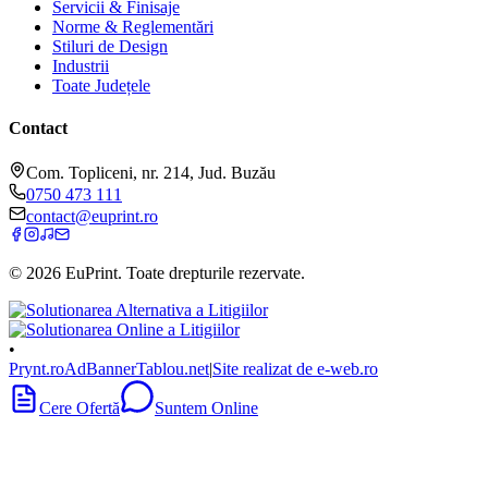
Servicii & Finisaje
Norme & Reglementări
Stiluri de Design
Industrii
Toate Județele
Contact
Com. Topliceni, nr. 214, Jud. Buzău
0750 473 111
contact@euprint.ro
©
2026
EuPrint
. Toate drepturile rezervate.
•
Prynt.ro
AdBanner
Tablou.net
|
Site realizat de e-web.ro
Cere Ofertă
Suntem Online