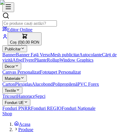
Editor Online
Coș (
0
)
0,00 RON
Publicitar
Banner
Banner Față Verso
Mesh publicitar
Autocolante
Cărți de
vizită
Afișe
Flyere
Pliante
Rollup
Window Graphics
Decor
Canvas Personalizat
Fototapet Personalizat
Materiale
Carton
Plexiglas
Alucobond
Polipropilenă
PVC Forex
Textile
Tricouri
Hanorace
Șepci
Fonduri UE
Fonduri PNRR
Fonduri REGIO
Fonduri Naționale
Shop
Acasa
Produse