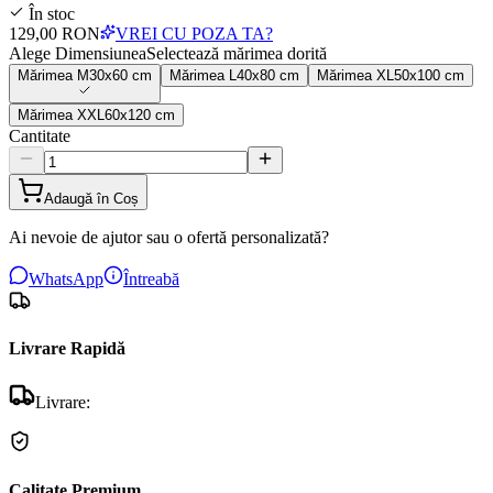
În stoc
129,00 RON
VREI CU POZA TA?
Alege Dimensiunea
Selectează mărimea dorită
Mărimea
M
30x60 cm
Mărimea
L
40x80 cm
Mărimea
XL
50x100 cm
Mărimea
XXL
60x120 cm
Cantitate
Adaugă în Coș
Ai nevoie de ajutor sau o ofertă personalizată?
WhatsApp
Întreabă
Livrare Rapidă
Livrare:
Calitate Premium