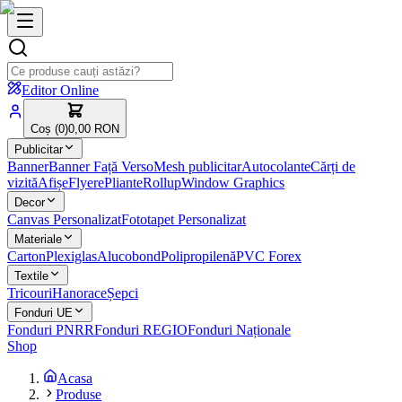
Editor Online
Coș (
0
)
0,00 RON
Publicitar
Banner
Banner Față Verso
Mesh publicitar
Autocolante
Cărți de
vizită
Afișe
Flyere
Pliante
Rollup
Window Graphics
Decor
Canvas Personalizat
Fototapet Personalizat
Materiale
Carton
Plexiglas
Alucobond
Polipropilenă
PVC Forex
Textile
Tricouri
Hanorace
Șepci
Fonduri UE
Fonduri PNRR
Fonduri REGIO
Fonduri Naționale
Shop
Acasa
Produse