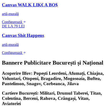
Canvas WALK LIK€ A BO$
artă-murală
Configurează
DE LA 79 LEI
Canvas Shit Happens
artă-murală
Configurează
Bannere Publicitare București și Național
Acoperire Ilfov: Popești Leordeni, Afumați, Chiajna,
Voluntari, Otopeni, Bragadiru, Mogosoaia, Buftea,
Pantelimon, Snagov, Corbeanca, Jilava
Cartiere București: Militari, Drumul Taberei, Titan,
Colentina, Berceni, Rahova, Crângași, Vitan,
Aviatoriei