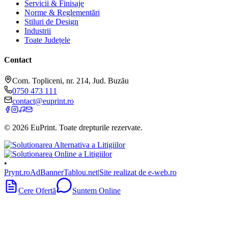
Servicii & Finisaje
Norme & Reglementări
Stiluri de Design
Industrii
Toate Județele
Contact
Com. Topliceni, nr. 214, Jud. Buzău
0750 473 111
contact@euprint.ro
©
2026
EuPrint
. Toate drepturile rezervate.
•
Prynt.ro
AdBanner
Tablou.net
|
Site realizat de e-web.ro
Cere Ofertă
Suntem Online