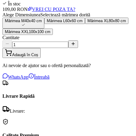
În stoc
109,00 RON
VREI CU POZA TA?
Alege Dimensiunea
Selectează mărimea dorită
Mărimea
M
40x40 cm
Mărimea
L
60x60 cm
Mărimea
XL
80x80 cm
Mărimea
XXL
100x100 cm
Cantitate
Adaugă în Coș
Ai nevoie de ajutor sau o ofertă personalizată?
WhatsApp
Întreabă
Livrare Rapidă
Livrare:
Calitate Premium