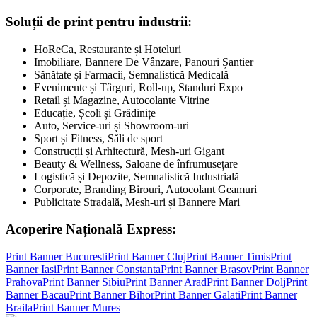
Soluții de print pentru industrii:
HoReCa, Restaurante și Hoteluri
Imobiliare, Bannere De Vânzare, Panouri Șantier
Sănătate și Farmacii, Semnalistică Medicală
Evenimente și Târguri, Roll-up, Standuri Expo
Retail și Magazine, Autocolante Vitrine
Educație, Școli și Grădinițe
Auto, Service-uri și Showroom-uri
Sport și Fitness, Săli de sport
Construcții și Arhitectură, Mesh-uri Gigant
Beauty & Wellness, Saloane de înfrumusețare
Logistică și Depozite, Semnalistică Industrială
Corporate, Branding Birouri, Autocolant Geamuri
Publicitate Stradală, Mesh-uri și Bannere Mari
Acoperire Națională Express:
Print Banner
Bucuresti
Print Banner
Cluj
Print Banner
Timis
Print
Banner
Iasi
Print Banner
Constanta
Print Banner
Brasov
Print Banner
Prahova
Print Banner
Sibiu
Print Banner
Arad
Print Banner
Dolj
Print
Banner
Bacau
Print Banner
Bihor
Print Banner
Galati
Print Banner
Braila
Print Banner
Mures