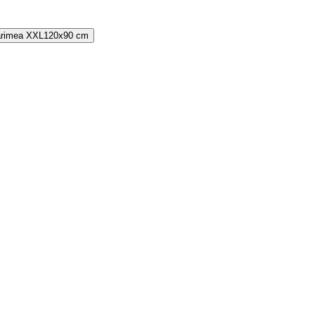
rimea
XXL
120x90 cm