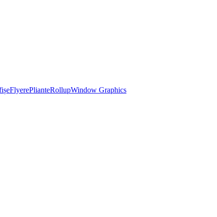
ișe
Flyere
Pliante
Rollup
Window Graphics