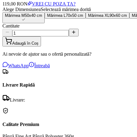
119,00 RON
VREI CU POZA TA?
Alege Dimensiunea
Selectează mărimea dorită
Mărimea
M
50x40 cm
Mărimea
L
70x50 cm
Mărimea
XL
90x60 cm
Mă
Cantitate
Adaugă în Coș
Ai nevoie de ajutor sau o ofertă personalizată?
WhatsApp
Întreabă
Livrare Rapidă
Livrare:
Calitate Premium
Pânză Fine Art
Pânză Polyester 360g