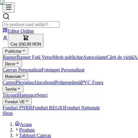
Editor Online
Coș (
0
)
0,00 RON
Publicitar
Banner
Banner Față Verso
Mesh publicitar
Autocolante
Cărți de vizită
Af
Decor
Canvas Personalizat
Fototapet Personalizat
Materiale
Carton
Plexiglas
Alucobond
Polipropilenă
PVC Forex
Textile
Tricouri
Hanorace
Șepci
Fonduri UE
Fonduri PNRR
Fonduri REGIO
Fonduri Naționale
Shop
Acasa
Produse
Tablouri Canvas