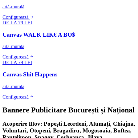
artă-murală
Configurează
DE LA 79 LEI
Canvas WALK LIK€ A BO$
artă-murală
Configurează
DE LA 79 LEI
Canvas Shit Happens
artă-murală
Configurează
Bannere Publicitare București și Național
Acoperire Ilfov: Popești Leordeni, Afumați, Chiajna,
Voluntari, Otopeni, Bragadiru, Mogosoaia, Buftea,
Pantelimon, Snagov, Corbeanca, Jilava