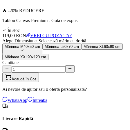
🔥 -20% REDUCERE
Tablou Canvas Premium - Gata de expus
În stoc
119,00 RON
VREI CU POZA TA?
Alege Dimensiunea
Selectează mărimea dorită
Mărimea
M
40x50 cm
Mărimea
L
50x70 cm
Mărimea
XL
60x90 cm
Mărimea
XXL
90x120 cm
Cantitate
Adaugă în Coș
Ai nevoie de ajutor sau o ofertă personalizată?
WhatsApp
Întreabă
Livrare Rapidă