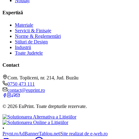
Noutăți
Expertiză
Materiale
Servicii & Finisaje
Norme & Reglementări
Stiluri de Design
Industrii
Toate Județele
Contact
Com. Topliceni, nr. 214, Jud. Buzău
0750 473 111
contact@euprint.ro
©
2026
EuPrint
. Toate drepturile rezervate.
•
Prynt.ro
AdBanner
Tablou.net
|
Site realizat de e-web.ro