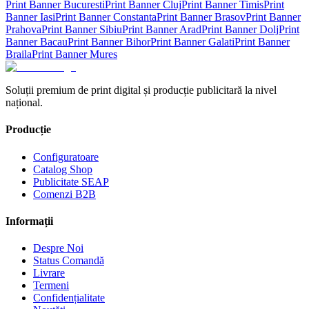
Print Banner
Bucuresti
Print Banner
Cluj
Print Banner
Timis
Print
Banner
Iasi
Print Banner
Constanta
Print Banner
Brasov
Print Banner
Prahova
Print Banner
Sibiu
Print Banner
Arad
Print Banner
Dolj
Print
Banner
Bacau
Print Banner
Bihor
Print Banner
Galati
Print Banner
Braila
Print Banner
Mures
Soluții premium de print digital și producție publicitară la nivel
național.
Producție
Configuratoare
Catalog Shop
Publicitate SEAP
Comenzi B2B
Informații
Despre Noi
Status Comandă
Livrare
Termeni
Confidențialitate