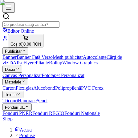
Editor Online
Coș (
0
)
0,00 RON
Publicitar
Banner
Banner Față Verso
Mesh publicitar
Autocolante
Cărți de
vizită
Afișe
Flyere
Pliante
Rollup
Window Graphics
Decor
Canvas Personalizat
Fototapet Personalizat
Materiale
Carton
Plexiglas
Alucobond
Polipropilenă
PVC Forex
Textile
Tricouri
Hanorace
Șepci
Fonduri UE
Fonduri PNRR
Fonduri REGIO
Fonduri Naționale
Shop
Acasa
Produse