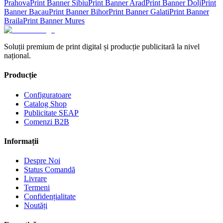
Prahova
Print Banner
Sibiu
Print Banner
Arad
Print Banner
Dolj
Print
Banner
Bacau
Print Banner
Bihor
Print Banner
Galati
Print Banner
Braila
Print Banner
Mures
Soluții premium de print digital și producție publicitară la nivel
național.
Producție
Configuratoare
Catalog Shop
Publicitate SEAP
Comenzi B2B
Informații
Despre Noi
Status Comandă
Livrare
Termeni
Confidențialitate
Noutăți