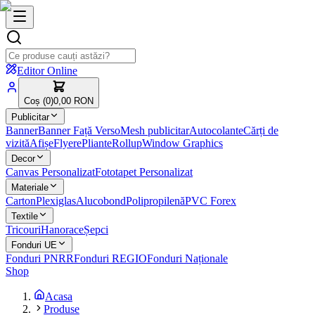
Editor Online
Coș (
0
)
0,00 RON
Publicitar
Banner
Banner Față Verso
Mesh publicitar
Autocolante
Cărți de
vizită
Afișe
Flyere
Pliante
Rollup
Window Graphics
Decor
Canvas Personalizat
Fototapet Personalizat
Materiale
Carton
Plexiglas
Alucobond
Polipropilenă
PVC Forex
Textile
Tricouri
Hanorace
Șepci
Fonduri UE
Fonduri PNRR
Fonduri REGIO
Fonduri Naționale
Shop
Acasa
Produse