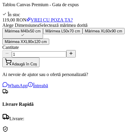
Tablou Canvas Premium - Gata de expus
În stoc
119,00 RON
VREI CU POZA TA?
Alege Dimensiunea
Selectează mărimea dorită
Mărimea
M
40x50 cm
Mărimea
L
50x70 cm
Mărimea
XL
60x90 cm
Mărimea
XXL
90x120 cm
Cantitate
Adaugă în Coș
Ai nevoie de ajutor sau o ofertă personalizată?
WhatsApp
Întreabă
Livrare Rapidă
Livrare: