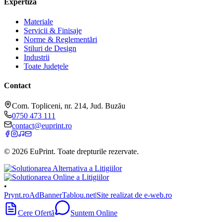
Expertiză
Materiale
Servicii & Finisaje
Norme & Reglementări
Stiluri de Design
Industrii
Toate Județele
Contact
Com. Topliceni, nr. 214, Jud. Buzău
0750 473 111
contact@euprint.ro
©
2026
EuPrint
. Toate drepturile rezervate.
•
Prynt.ro
AdBanner
Tablou.net
|
Site realizat de e-web.ro
Cere Ofertă
Suntem Online