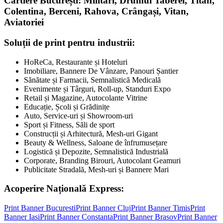
Cartiere București: Militari, Drumul Taberei, Titan,
Colentina, Berceni, Rahova, Crângași, Vitan,
Aviatoriei
Soluții de print pentru industrii:
HoReCa, Restaurante și Hoteluri
Imobiliare, Bannere De Vânzare, Panouri Șantier
Sănătate și Farmacii, Semnalistică Medicală
Evenimente și Târguri, Roll-up, Standuri Expo
Retail și Magazine, Autocolante Vitrine
Educație, Școli și Grădinițe
Auto, Service-uri și Showroom-uri
Sport și Fitness, Săli de sport
Construcții și Arhitectură, Mesh-uri Gigant
Beauty & Wellness, Saloane de înfrumusețare
Logistică și Depozite, Semnalistică Industrială
Corporate, Branding Birouri, Autocolant Geamuri
Publicitate Stradală, Mesh-uri și Bannere Mari
Acoperire Națională Express:
Print Banner
Bucuresti
Print Banner
Cluj
Print Banner
Timis
Print
Banner
Iasi
Print Banner
Constanta
Print Banner
Brasov
Print Banner