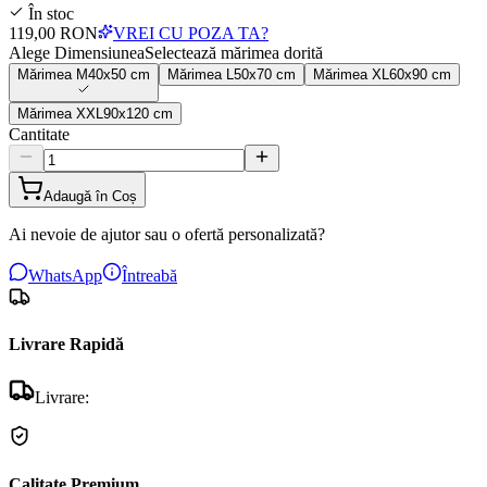
În stoc
119,00 RON
VREI CU POZA TA?
Alege Dimensiunea
Selectează mărimea dorită
Mărimea
M
40x50 cm
Mărimea
L
50x70 cm
Mărimea
XL
60x90 cm
Mărimea
XXL
90x120 cm
Cantitate
Adaugă în Coș
Ai nevoie de ajutor sau o ofertă personalizată?
WhatsApp
Întreabă
Livrare Rapidă
Livrare:
Calitate Premium