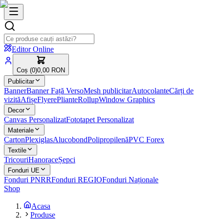
Editor Online
Coș (
0
)
0,00 RON
Publicitar
Banner
Banner Față Verso
Mesh publicitar
Autocolante
Cărți de
vizită
Afișe
Flyere
Pliante
Rollup
Window Graphics
Decor
Canvas Personalizat
Fototapet Personalizat
Materiale
Carton
Plexiglas
Alucobond
Polipropilenă
PVC Forex
Textile
Tricouri
Hanorace
Șepci
Fonduri UE
Fonduri PNRR
Fonduri REGIO
Fonduri Naționale
Shop
Acasa
Produse