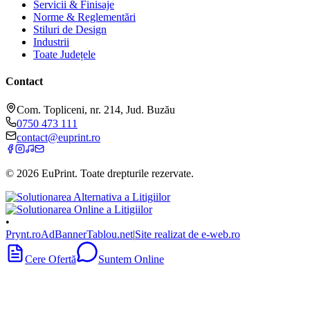
Servicii & Finisaje
Norme & Reglementări
Stiluri de Design
Industrii
Toate Județele
Contact
Com. Topliceni, nr. 214, Jud. Buzău
0750 473 111
contact@euprint.ro
©
2026
EuPrint
. Toate drepturile rezervate.
•
Prynt.ro
AdBanner
Tablou.net
|
Site realizat de e-web.ro
Cere Ofertă
Suntem Online