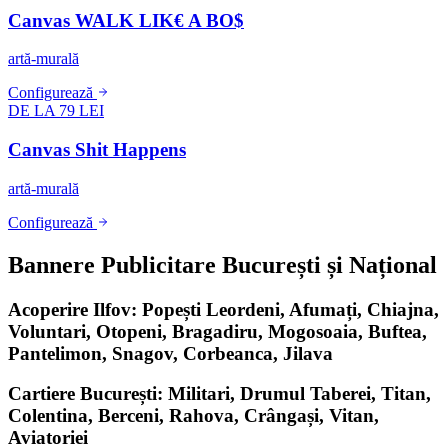
Canvas WALK LIK€ A BO$
artă-murală
Configurează
DE LA 79 LEI
Canvas Shit Happens
artă-murală
Configurează
Bannere Publicitare București și Național
Acoperire Ilfov: Popești Leordeni, Afumați, Chiajna,
Voluntari, Otopeni, Bragadiru, Mogosoaia, Buftea,
Pantelimon, Snagov, Corbeanca, Jilava
Cartiere București: Militari, Drumul Taberei, Titan,
Colentina, Berceni, Rahova, Crângași, Vitan,
Aviatoriei