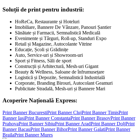
Soluții de print pentru industrii:
HoReCa, Restaurante și Hoteluri
Imobiliare, Bannere De Vânzare, Panouri Șantier
Sănătate și Farmacii, Semnalistică Medicală
Evenimente și Târguri, Roll-up, Standuri Expo
Retail și Magazine, Autocolante Vitrine
Educație, Școli și Grădinițe
Auto, Service-uri și Showroom-uri
Sport și Fitness, Săli de sport
Construcții și Arhitectură, Mesh-uri Gigant
Beauty & Wellness, Saloane de înfrumusețare
Logistică și Depozite, Semnalistică Industrială
Corporate, Branding Birouri, Autocolant Geamuri
Publicitate Stradală, Mesh-uri și Bannere Mari
Acoperire Națională Express:
Print Banner
Bucuresti
Print Banner
Cluj
Print Banner
Timis
Print
Banner
Iasi
Print Banner
Constanta
Print Banner
Brasov
Print Banner
Prahova
Print Banner
Sibiu
Print Banner
Arad
Print Banner
Dolj
Print
Banner
Bacau
Print Banner
Bihor
Print Banner
Galati
Print Banner
Braila
Print Banner
Mures