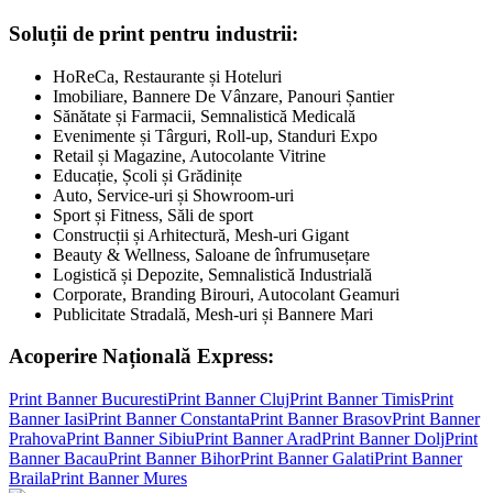
Soluții de print pentru industrii:
HoReCa, Restaurante și Hoteluri
Imobiliare, Bannere De Vânzare, Panouri Șantier
Sănătate și Farmacii, Semnalistică Medicală
Evenimente și Târguri, Roll-up, Standuri Expo
Retail și Magazine, Autocolante Vitrine
Educație, Școli și Grădinițe
Auto, Service-uri și Showroom-uri
Sport și Fitness, Săli de sport
Construcții și Arhitectură, Mesh-uri Gigant
Beauty & Wellness, Saloane de înfrumusețare
Logistică și Depozite, Semnalistică Industrială
Corporate, Branding Birouri, Autocolant Geamuri
Publicitate Stradală, Mesh-uri și Bannere Mari
Acoperire Națională Express:
Print Banner
Bucuresti
Print Banner
Cluj
Print Banner
Timis
Print
Banner
Iasi
Print Banner
Constanta
Print Banner
Brasov
Print Banner
Prahova
Print Banner
Sibiu
Print Banner
Arad
Print Banner
Dolj
Print
Banner
Bacau
Print Banner
Bihor
Print Banner
Galati
Print Banner
Braila
Print Banner
Mures