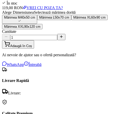
În stoc
119,00 RON
VREI CU POZA TA?
Alege Dimensiunea
Selectează mărimea dorită
Mărimea
M
40x50 cm
Mărimea
L
50x70 cm
Mărimea
XL
60x90 cm
Mărimea
XXL
90x120 cm
Cantitate
Adaugă în Coș
Ai nevoie de ajutor sau o ofertă personalizată?
WhatsApp
Întreabă
Livrare Rapidă
Livrare:
Calitate Premium