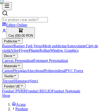
Editor Online
Coș (
0
)
0,00 RON
Publicitar
Banner
Banner Față Verso
Mesh publicitar
Autocolante
Cărți de
vizită
Afișe
Flyere
Pliante
Rollup
Window Graphics
Decor
Canvas Personalizat
Fototapet Personalizat
Materiale
Carton
Plexiglas
Alucobond
Polipropilenă
PVC Forex
Textile
Tricouri
Hanorace
Șepci
Fonduri UE
Fonduri PNRR
Fonduri REGIO
Fonduri Naționale
Shop
Acasa
Produse