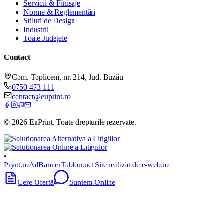
Servicii & Finisaje
Norme & Reglementări
Stiluri de Design
Industrii
Toate Județele
Contact
Com. Topliceni, nr. 214, Jud. Buzău
0750 473 111
contact@euprint.ro
©
2026
EuPrint
. Toate drepturile rezervate.
•
Prynt.ro
AdBanner
Tablou.net
|
Site realizat de e-web.ro
Cere Ofertă
Suntem Online