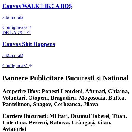
Canvas WALK LIK€ A BO$
artă-murală
Configurează
DE LA 79 LEI
Canvas Shit Happens
artă-murală
Configurează
Bannere Publicitare București și Național
Acoperire Ilfov: Popești Leordeni, Afumați, Chiajna,
Voluntari, Otopeni, Bragadiru, Mogosoaia, Buftea,
Pantelimon, Snagov, Corbeanca, Jilava
Cartiere București: Militari, Drumul Taberei, Titan,
Colentina, Berceni, Rahova, Crângași, Vitan,
Aviatoriei