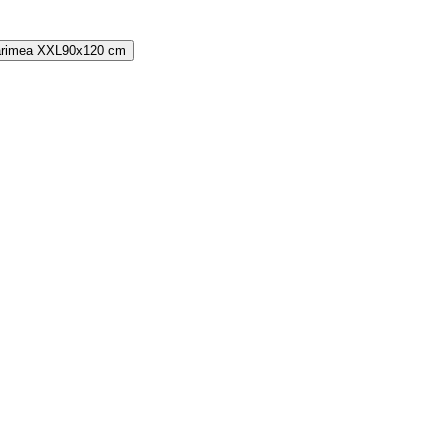
rimea
XXL
90x120 cm