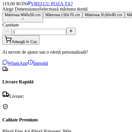
119,00 RON
VREI CU POZA TA?
Alege Dimensiunea
Selectează mărimea dorită
Mărimea
M
40x50 cm
Mărimea
L
50x70 cm
Mărimea
XL
60x90 cm
Mă
Cantitate
Adaugă în Coș
Ai nevoie de ajutor sau o ofertă personalizată?
WhatsApp
Întreabă
Livrare Rapidă
Livrare:
Calitate Premium
Pânză Fine Art
Pânză Polyester 360g