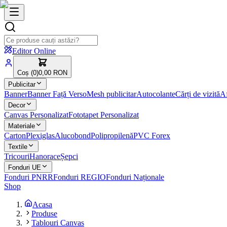
Editor Online
Coș (
0
)
0,00 RON
Publicitar
Banner
Banner Față Verso
Mesh publicitar
Autocolante
Cărți de vizită
Af
Decor
Canvas Personalizat
Fototapet Personalizat
Materiale
Carton
Plexiglas
Alucobond
Polipropilenă
PVC Forex
Textile
Tricouri
Hanorace
Șepci
Fonduri UE
Fonduri PNRR
Fonduri REGIO
Fonduri Naționale
Shop
Acasa
Produse
Tablouri Canvas