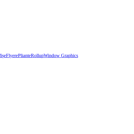
ișe
Flyere
Pliante
Rollup
Window Graphics