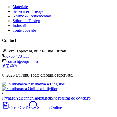
Materiale
Servicii & Finisaje
Norme & Reglementări
Stiluri de Design
Industrii
Toate Județele
Contact
Com. Topliceni, nr. 214, Jud. Buzău
0750 473 111
contact@euprint.ro
©
2026
EuPrint
. Toate drepturile rezervate.
•
Prynt.ro
AdBanner
Tablou.net
|
Site realizat de e-web.ro
Cere Ofertă
Suntem Online