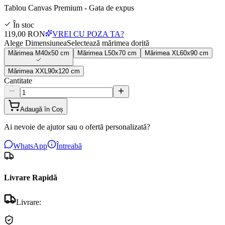
Tablou Canvas Premium - Gata de expus
În stoc
119,00 RON
VREI CU POZA TA?
Alege Dimensiunea
Selectează mărimea dorită
Mărimea
M
40x50 cm
Mărimea
L
50x70 cm
Mărimea
XL
60x90 cm
Mărimea
XXL
90x120 cm
Cantitate
Adaugă în Coș
Ai nevoie de ajutor sau o ofertă personalizată?
WhatsApp
Întreabă
Livrare Rapidă
Livrare: