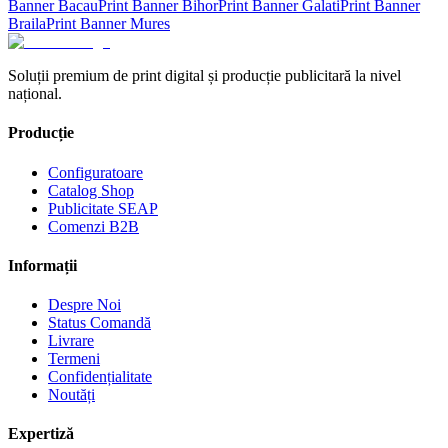
Banner
Bacau
Print Banner
Bihor
Print Banner
Galati
Print Banner
Braila
Print Banner
Mures
Soluții premium de print digital și producție publicitară la nivel
național.
Producție
Configuratoare
Catalog Shop
Publicitate SEAP
Comenzi B2B
Informații
Despre Noi
Status Comandă
Livrare
Termeni
Confidențialitate
Noutăți
Expertiză