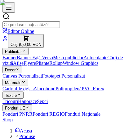
Editor Online
Coș (
0
)
0,00 RON
Publicitar
Banner
Banner Față Verso
Mesh publicitar
Autocolante
Cărți de
vizită
Afișe
Flyere
Pliante
Rollup
Window Graphics
Decor
Canvas Personalizat
Fototapet Personalizat
Materiale
Carton
Plexiglas
Alucobond
Polipropilenă
PVC Forex
Textile
Tricouri
Hanorace
Șepci
Fonduri UE
Fonduri PNRR
Fonduri REGIO
Fonduri Naționale
Shop
Acasa
Produse