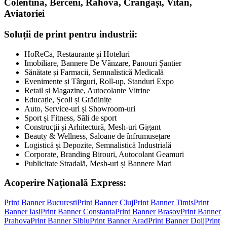
Colentina, Berceni, Rahova, Crângași, Vitan,
Aviatoriei
Soluții de print pentru industrii:
HoReCa, Restaurante și Hoteluri
Imobiliare, Bannere De Vânzare, Panouri Șantier
Sănătate și Farmacii, Semnalistică Medicală
Evenimente și Târguri, Roll-up, Standuri Expo
Retail și Magazine, Autocolante Vitrine
Educație, Școli și Grădinițe
Auto, Service-uri și Showroom-uri
Sport și Fitness, Săli de sport
Construcții și Arhitectură, Mesh-uri Gigant
Beauty & Wellness, Saloane de înfrumusețare
Logistică și Depozite, Semnalistică Industrială
Corporate, Branding Birouri, Autocolant Geamuri
Publicitate Stradală, Mesh-uri și Bannere Mari
Acoperire Națională Express:
Print Banner
Bucuresti
Print Banner
Cluj
Print Banner
Timis
Print
Banner
Iasi
Print Banner
Constanta
Print Banner
Brasov
Print Banner
Prahova
Print Banner
Sibiu
Print Banner
Arad
Print Banner
Dolj
Print