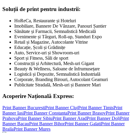
Soluții de print pentru industrii:
HoReCa, Restaurante și Hoteluri
Imobiliare, Bannere De Vânzare, Panouri Șantier
Sănătate și Farmacii, Semnalistică Medicală
Evenimente și Târguri, Roll-up, Standuri Expo
Retail și Magazine, Autocolante Vitrine
Educație, Școli și Grădinițe
Auto, Service-uri și Showroom-uri
Sport și Fitness, Săli de sport
Construcții și Arhitectură, Mesh-uri Gigant
Beauty & Wellness, Saloane de înfrumusețare
Logistică și Depozite, Semnalistică Industrială
Corporate, Branding Birouri, Autocolant Geamuri
Publicitate Stradală, Mesh-uri și Bannere Mari
Acoperire Națională Express:
Print Banner
Bucuresti
Print Banner
Cluj
Print Banner
Timis
Print
Banner
Iasi
Print Banner
Constanta
Print Banner
Brasov
Print Banner
Prahova
Print Banner
Sibiu
Print Banner
Arad
Print Banner
Dolj
Print
Banner
Bacau
Print Banner
Bihor
Print Banner
Galati
Print Banner
Braila
Print Banner
Mures