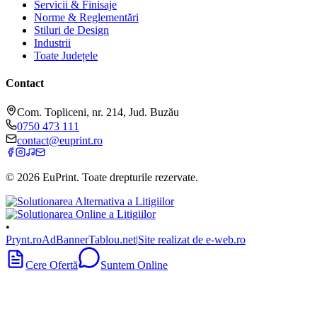
Servicii & Finisaje
Norme & Reglementări
Stiluri de Design
Industrii
Toate Județele
Contact
Com. Topliceni, nr. 214, Jud. Buzău
0750 473 111
contact@euprint.ro
©
2026
EuPrint
. Toate drepturile rezervate.
•
Prynt.ro
AdBanner
Tablou.net
|
Site realizat de e-web.ro
Cere Ofertă
Suntem Online