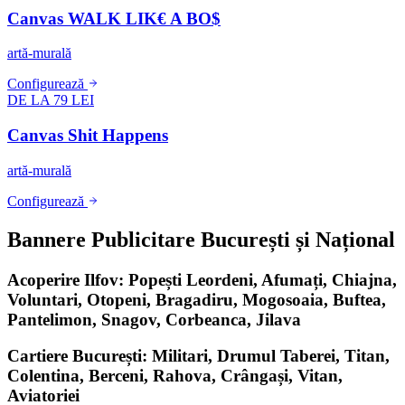
Canvas WALK LIK€ A BO$
artă-murală
Configurează
DE LA 79 LEI
Canvas Shit Happens
artă-murală
Configurează
Bannere Publicitare București și Național
Acoperire Ilfov: Popești Leordeni, Afumați, Chiajna,
Voluntari, Otopeni, Bragadiru, Mogosoaia, Buftea,
Pantelimon, Snagov, Corbeanca, Jilava
Cartiere București: Militari, Drumul Taberei, Titan,
Colentina, Berceni, Rahova, Crângași, Vitan,
Aviatoriei