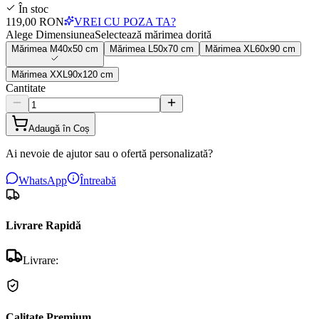
În stoc
119,00 RON
VREI CU POZA TA?
Alege Dimensiunea
Selectează mărimea dorită
Mărimea
M
40x50 cm
Mărimea
L
50x70 cm
Mărimea
XL
60x90 cm
Mărimea
XXL
90x120 cm
Cantitate
Adaugă în Coș
Ai nevoie de ajutor sau o ofertă personalizată?
WhatsApp
Întreabă
Livrare Rapidă
Livrare:
Calitate Premium