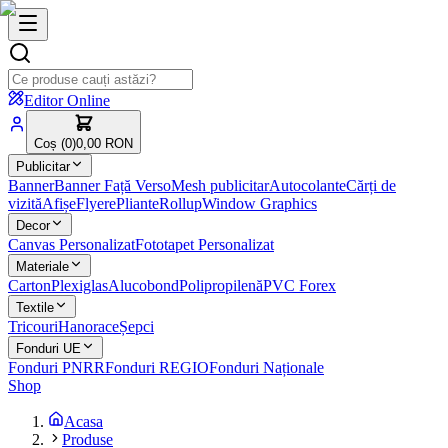
Editor Online
Coș (
0
)
0,00 RON
Publicitar
Banner
Banner Față Verso
Mesh publicitar
Autocolante
Cărți de
vizită
Afișe
Flyere
Pliante
Rollup
Window Graphics
Decor
Canvas Personalizat
Fototapet Personalizat
Materiale
Carton
Plexiglas
Alucobond
Polipropilenă
PVC Forex
Textile
Tricouri
Hanorace
Șepci
Fonduri UE
Fonduri PNRR
Fonduri REGIO
Fonduri Naționale
Shop
Acasa
Produse