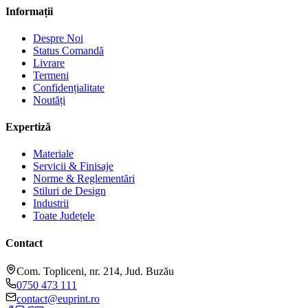
Informații
Despre Noi
Status Comandă
Livrare
Termeni
Confidențialitate
Noutăți
Expertiză
Materiale
Servicii & Finisaje
Norme & Reglementări
Stiluri de Design
Industrii
Toate Județele
Contact
Com. Topliceni, nr. 214, Jud. Buzău
0750 473 111
contact@euprint.ro