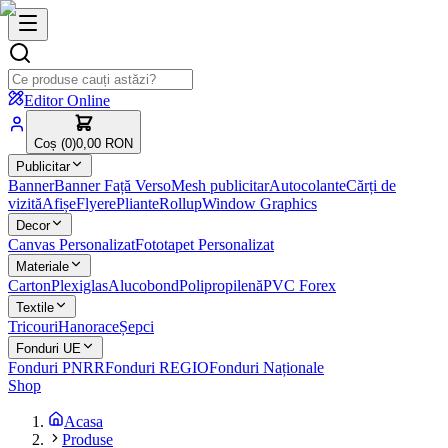
Editor Online
Coș (
0
)
0,00 RON
Publicitar
Banner
Banner Față Verso
Mesh publicitar
Autocolante
Cărți de
vizită
Afișe
Flyere
Pliante
Rollup
Window Graphics
Decor
Canvas Personalizat
Fototapet Personalizat
Materiale
Carton
Plexiglas
Alucobond
Polipropilenă
PVC Forex
Textile
Tricouri
Hanorace
Șepci
Fonduri UE
Fonduri PNRR
Fonduri REGIO
Fonduri Naționale
Shop
Acasa
Produse