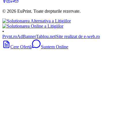
©
2026
EuPrint
. Toate drepturile rezervate.
•
Prynt.ro
AdBanner
Tablou.net
|
Site realizat de e-web.ro
Cere Ofertă
Suntem Online