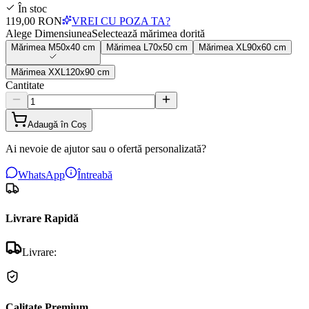
În stoc
119,00 RON
VREI CU POZA TA?
Alege Dimensiunea
Selectează mărimea dorită
Mărimea
M
50x40 cm
Mărimea
L
70x50 cm
Mărimea
XL
90x60 cm
Mărimea
XXL
120x90 cm
Cantitate
Adaugă în Coș
Ai nevoie de ajutor sau o ofertă personalizată?
WhatsApp
Întreabă
Livrare Rapidă
Livrare:
Calitate Premium