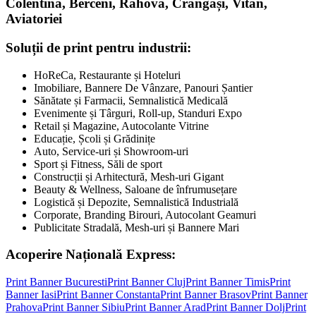
Colentina, Berceni, Rahova, Crângași, Vitan,
Aviatoriei
Soluții de print pentru industrii:
HoReCa, Restaurante și Hoteluri
Imobiliare, Bannere De Vânzare, Panouri Șantier
Sănătate și Farmacii, Semnalistică Medicală
Evenimente și Târguri, Roll-up, Standuri Expo
Retail și Magazine, Autocolante Vitrine
Educație, Școli și Grădinițe
Auto, Service-uri și Showroom-uri
Sport și Fitness, Săli de sport
Construcții și Arhitectură, Mesh-uri Gigant
Beauty & Wellness, Saloane de înfrumusețare
Logistică și Depozite, Semnalistică Industrială
Corporate, Branding Birouri, Autocolant Geamuri
Publicitate Stradală, Mesh-uri și Bannere Mari
Acoperire Națională Express:
Print Banner
Bucuresti
Print Banner
Cluj
Print Banner
Timis
Print
Banner
Iasi
Print Banner
Constanta
Print Banner
Brasov
Print Banner
Prahova
Print Banner
Sibiu
Print Banner
Arad
Print Banner
Dolj
Print