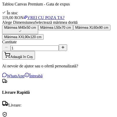
Tablou Canvas Premium - Gata de expus
În stoc
119,00 RON
VREI CU POZA TA?
Alege Dimensiunea
Selectează mărimea dorită
Mărimea
M
40x50 cm
Mărimea
L
50x70 cm
Mărimea
XL
60x90 cm
Mărimea
XXL
90x120 cm
Cantitate
Adaugă în Coș
Ai nevoie de ajutor sau o ofertă personalizată?
WhatsApp
Întreabă
Livrare Rapidă
Livrare: