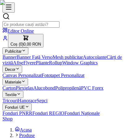
Editor Online
Coș (
0
)
0,00 RON
Publicitar
Banner
Banner Față Verso
Mesh publicitar
Autocolante
Cărți de
vizită
Afișe
Flyere
Pliante
Rollup
Window Graphics
Decor
Canvas Personalizat
Fototapet Personalizat
Materiale
Carton
Plexiglas
Alucobond
Polipropilenă
PVC Forex
Textile
Tricouri
Hanorace
Șepci
Fonduri UE
Fonduri PNRR
Fonduri REGIO
Fonduri Naționale
Shop
Acasa
Produse