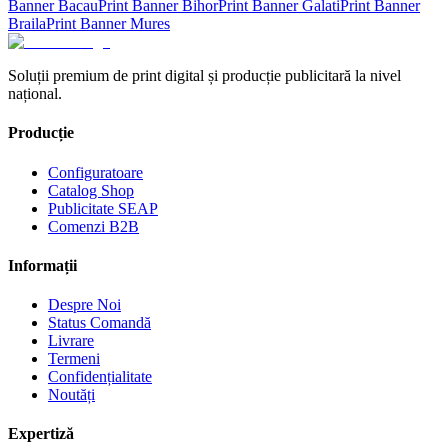
Banner
Bacau
Print Banner
Bihor
Print Banner
Galati
Print Banner
Braila
Print Banner
Mures
Soluții premium de print digital și producție publicitară la nivel
național.
Producție
Configuratoare
Catalog Shop
Publicitate SEAP
Comenzi B2B
Informații
Despre Noi
Status Comandă
Livrare
Termeni
Confidențialitate
Noutăți
Expertiză