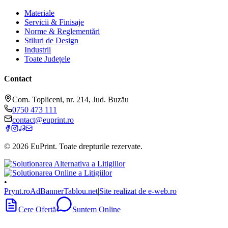
Materiale
Servicii & Finisaje
Norme & Reglementări
Stiluri de Design
Industrii
Toate Județele
Contact
Com. Topliceni, nr. 214, Jud. Buzău
0750 473 111
contact@euprint.ro
©
2026
EuPrint
. Toate drepturile rezervate.
•
Prynt.ro
AdBanner
Tablou.net
|
Site realizat de e-web.ro
Cere Ofertă
Suntem Online