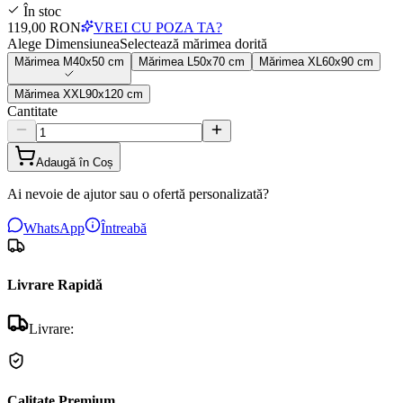
În stoc
119,00 RON
VREI CU POZA TA?
Alege Dimensiunea
Selectează mărimea dorită
Mărimea
M
40x50 cm
Mărimea
L
50x70 cm
Mărimea
XL
60x90 cm
Mărimea
XXL
90x120 cm
Cantitate
Adaugă în Coș
Ai nevoie de ajutor sau o ofertă personalizată?
WhatsApp
Întreabă
Livrare Rapidă
Livrare:
Calitate Premium