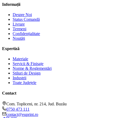
Informații
Despre Noi
Status Comandă
Livrare
Termeni
Confidențialitate
Noutăți
Expertiză
Materiale
Servicii & Finisaje
Norme & Reglementări
Stiluri de Design
Industrii
Toate Județele
Contact
Com. Topliceni, nr. 214, Jud. Buzău
0750 473 111
contact@euprint.ro