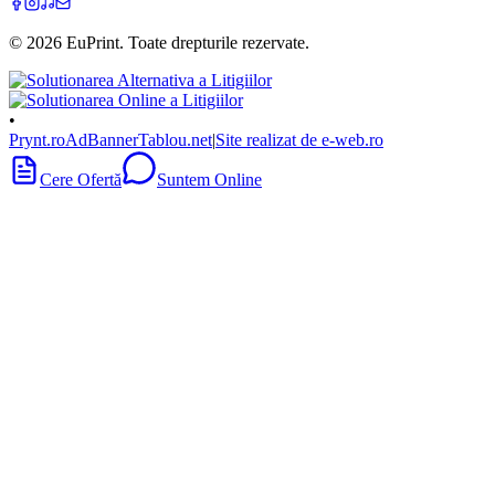
©
2026
EuPrint
. Toate drepturile rezervate.
•
Prynt.ro
AdBanner
Tablou.net
|
Site realizat de e-web.ro
Cere Ofertă
Suntem Online