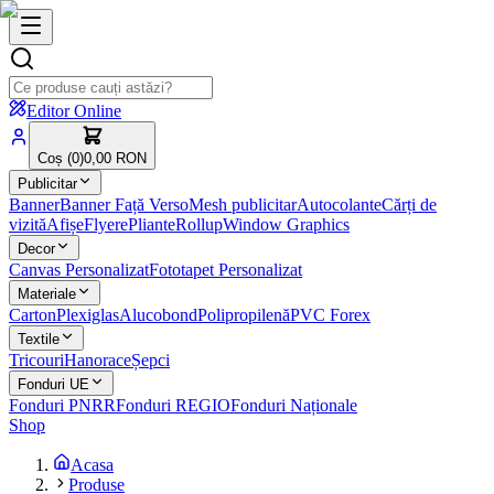
Editor Online
Coș (
0
)
0,00 RON
Publicitar
Banner
Banner Față Verso
Mesh publicitar
Autocolante
Cărți de
vizită
Afișe
Flyere
Pliante
Rollup
Window Graphics
Decor
Canvas Personalizat
Fototapet Personalizat
Materiale
Carton
Plexiglas
Alucobond
Polipropilenă
PVC Forex
Textile
Tricouri
Hanorace
Șepci
Fonduri UE
Fonduri PNRR
Fonduri REGIO
Fonduri Naționale
Shop
Acasa
Produse