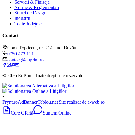
Servicii & Finisaje
Norme & Reglementări
Stiluri de Design
Industrii
Toate Județele
Contact
Com. Topliceni, nr. 214, Jud. Buzău
0750 473 111
contact@euprint.ro
©
2026
EuPrint
. Toate drepturile rezervate.
•
Prynt.ro
AdBanner
Tablou.net
|
Site realizat de e-web.ro
Cere Ofertă
Suntem Online