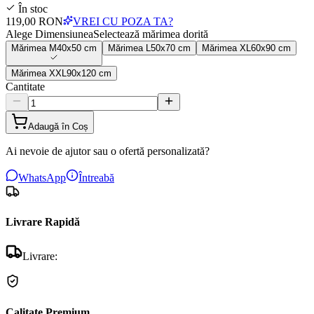
În stoc
119,00 RON
VREI CU POZA TA?
Alege Dimensiunea
Selectează mărimea dorită
Mărimea
M
40x50 cm
Mărimea
L
50x70 cm
Mărimea
XL
60x90 cm
Mărimea
XXL
90x120 cm
Cantitate
Adaugă în Coș
Ai nevoie de ajutor sau o ofertă personalizată?
WhatsApp
Întreabă
Livrare Rapidă
Livrare:
Calitate Premium