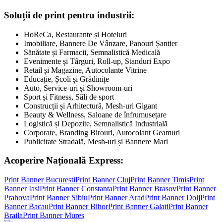
Soluții de print pentru industrii:
HoReCa, Restaurante și Hoteluri
Imobiliare, Bannere De Vânzare, Panouri Șantier
Sănătate și Farmacii, Semnalistică Medicală
Evenimente și Târguri, Roll-up, Standuri Expo
Retail și Magazine, Autocolante Vitrine
Educație, Școli și Grădinițe
Auto, Service-uri și Showroom-uri
Sport și Fitness, Săli de sport
Construcții și Arhitectură, Mesh-uri Gigant
Beauty & Wellness, Saloane de înfrumusețare
Logistică și Depozite, Semnalistică Industrială
Corporate, Branding Birouri, Autocolant Geamuri
Publicitate Stradală, Mesh-uri și Bannere Mari
Acoperire Națională Express:
Print Banner
Bucuresti
Print Banner
Cluj
Print Banner
Timis
Print
Banner
Iasi
Print Banner
Constanta
Print Banner
Brasov
Print Banner
Prahova
Print Banner
Sibiu
Print Banner
Arad
Print Banner
Dolj
Print
Banner
Bacau
Print Banner
Bihor
Print Banner
Galati
Print Banner
Braila
Print Banner
Mures