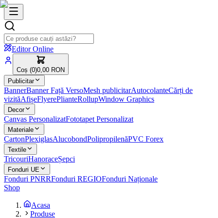
Editor Online
Coș (
0
)
0,00 RON
Publicitar
Banner
Banner Față Verso
Mesh publicitar
Autocolante
Cărți de
vizită
Afișe
Flyere
Pliante
Rollup
Window Graphics
Decor
Canvas Personalizat
Fototapet Personalizat
Materiale
Carton
Plexiglas
Alucobond
Polipropilenă
PVC Forex
Textile
Tricouri
Hanorace
Șepci
Fonduri UE
Fonduri PNRR
Fonduri REGIO
Fonduri Naționale
Shop
Acasa
Produse