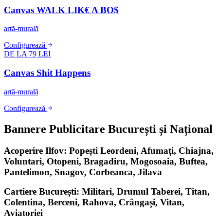
Canvas WALK LIK€ A BO$
artă-murală
Configurează
DE LA 79 LEI
Canvas Shit Happens
artă-murală
Configurează
Bannere Publicitare București și Național
Acoperire Ilfov: Popești Leordeni, Afumați, Chiajna,
Voluntari, Otopeni, Bragadiru, Mogosoaia, Buftea,
Pantelimon, Snagov, Corbeanca, Jilava
Cartiere București: Militari, Drumul Taberei, Titan,
Colentina, Berceni, Rahova, Crângași, Vitan,
Aviatoriei