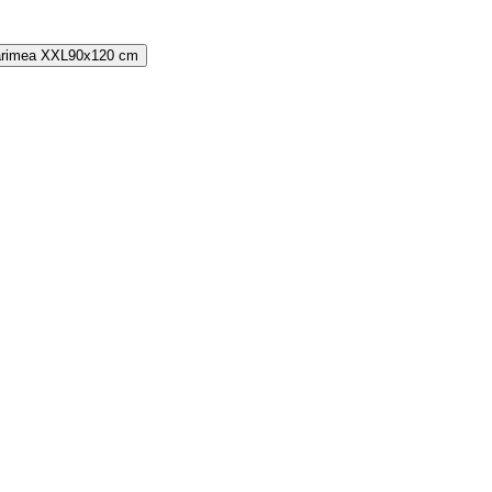
rimea
XXL
90x120 cm