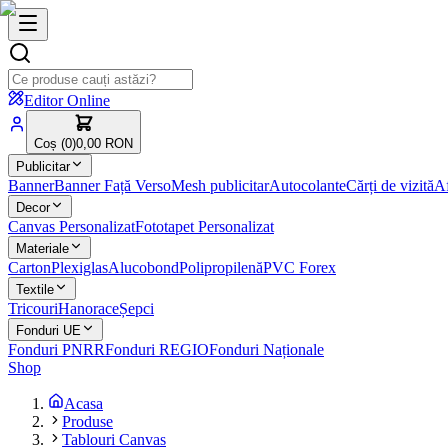
Editor Online
Coș (
0
)
0,00 RON
Publicitar
Banner
Banner Față Verso
Mesh publicitar
Autocolante
Cărți de vizită
Af
Decor
Canvas Personalizat
Fototapet Personalizat
Materiale
Carton
Plexiglas
Alucobond
Polipropilenă
PVC Forex
Textile
Tricouri
Hanorace
Șepci
Fonduri UE
Fonduri PNRR
Fonduri REGIO
Fonduri Naționale
Shop
Acasa
Produse
Tablouri Canvas