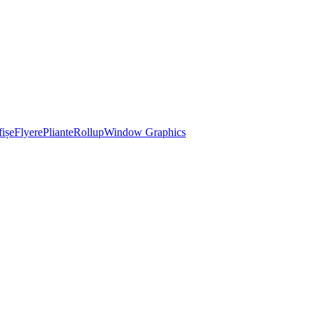
ișe
Flyere
Pliante
Rollup
Window Graphics