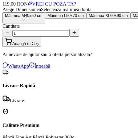
119,00 RON
VREI CU POZA TA?
Alege Dimensiunea
Selectează mărimea dorită
Mărimea
M
40x50 cm
Mărimea
L
50x70 cm
Mărimea
XL
60x90 cm
Mă
Cantitate
Adaugă în Coș
Ai nevoie de ajutor sau o ofertă personalizată?
WhatsApp
Întreabă
Livrare Rapidă
Livrare:
Calitate Premium
Pânză Fine Art
Pânză Polyester 360g