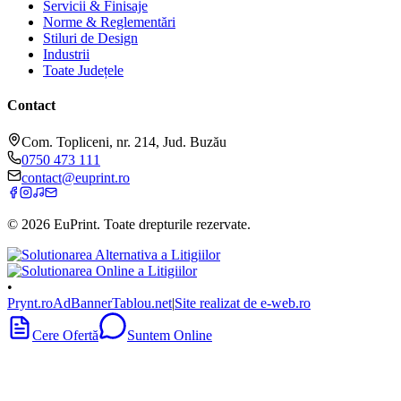
Servicii & Finisaje
Norme & Reglementări
Stiluri de Design
Industrii
Toate Județele
Contact
Com. Topliceni, nr. 214, Jud. Buzău
0750 473 111
contact@euprint.ro
©
2026
EuPrint
. Toate drepturile rezervate.
•
Prynt.ro
AdBanner
Tablou.net
|
Site realizat de e-web.ro
Cere Ofertă
Suntem Online