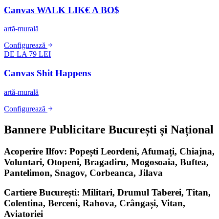
Canvas WALK LIK€ A BO$
artă-murală
Configurează
DE LA 79 LEI
Canvas Shit Happens
artă-murală
Configurează
Bannere Publicitare București și Național
Acoperire Ilfov: Popești Leordeni, Afumați, Chiajna,
Voluntari, Otopeni, Bragadiru, Mogosoaia, Buftea,
Pantelimon, Snagov, Corbeanca, Jilava
Cartiere București: Militari, Drumul Taberei, Titan,
Colentina, Berceni, Rahova, Crângași, Vitan,
Aviatoriei