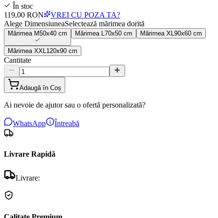
În stoc
119,00 RON
VREI CU POZA TA?
Alege Dimensiunea
Selectează mărimea dorită
Mărimea
M
50x40 cm
Mărimea
L
70x50 cm
Mărimea
XL
90x60 cm
Mărimea
XXL
120x90 cm
Cantitate
Adaugă în Coș
Ai nevoie de ajutor sau o ofertă personalizată?
WhatsApp
Întreabă
Livrare Rapidă
Livrare:
Calitate Premium