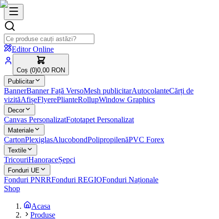
Editor Online
Coș (
0
)
0,00 RON
Publicitar
Banner
Banner Față Verso
Mesh publicitar
Autocolante
Cărți de
vizită
Afișe
Flyere
Pliante
Rollup
Window Graphics
Decor
Canvas Personalizat
Fototapet Personalizat
Materiale
Carton
Plexiglas
Alucobond
Polipropilenă
PVC Forex
Textile
Tricouri
Hanorace
Șepci
Fonduri UE
Fonduri PNRR
Fonduri REGIO
Fonduri Naționale
Shop
Acasa
Produse