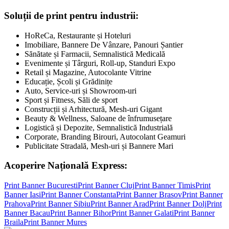
Soluții de print pentru industrii:
HoReCa, Restaurante și Hoteluri
Imobiliare, Bannere De Vânzare, Panouri Șantier
Sănătate și Farmacii, Semnalistică Medicală
Evenimente și Târguri, Roll-up, Standuri Expo
Retail și Magazine, Autocolante Vitrine
Educație, Școli și Grădinițe
Auto, Service-uri și Showroom-uri
Sport și Fitness, Săli de sport
Construcții și Arhitectură, Mesh-uri Gigant
Beauty & Wellness, Saloane de înfrumusețare
Logistică și Depozite, Semnalistică Industrială
Corporate, Branding Birouri, Autocolant Geamuri
Publicitate Stradală, Mesh-uri și Bannere Mari
Acoperire Națională Express:
Print Banner
Bucuresti
Print Banner
Cluj
Print Banner
Timis
Print
Banner
Iasi
Print Banner
Constanta
Print Banner
Brasov
Print Banner
Prahova
Print Banner
Sibiu
Print Banner
Arad
Print Banner
Dolj
Print
Banner
Bacau
Print Banner
Bihor
Print Banner
Galati
Print Banner
Braila
Print Banner
Mures