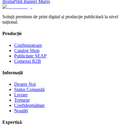
Braila
Print Banner
Mures
Soluții premium de print digital și producție publicitară la nivel
național.
Producție
Configuratoare
Catalog Shop
Publicitate SEAP
Comenzi B2B
Informații
Despre Noi
Status Comandă
Livrare
Termeni
Confidențialitate
Noutăți
Expertiză