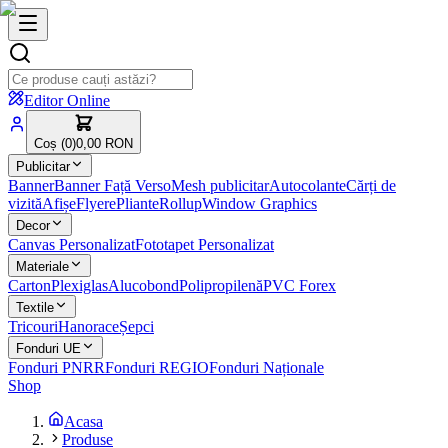
Editor Online
Coș (
0
)
0,00 RON
Publicitar
Banner
Banner Față Verso
Mesh publicitar
Autocolante
Cărți de
vizită
Afișe
Flyere
Pliante
Rollup
Window Graphics
Decor
Canvas Personalizat
Fototapet Personalizat
Materiale
Carton
Plexiglas
Alucobond
Polipropilenă
PVC Forex
Textile
Tricouri
Hanorace
Șepci
Fonduri UE
Fonduri PNRR
Fonduri REGIO
Fonduri Naționale
Shop
Acasa
Produse