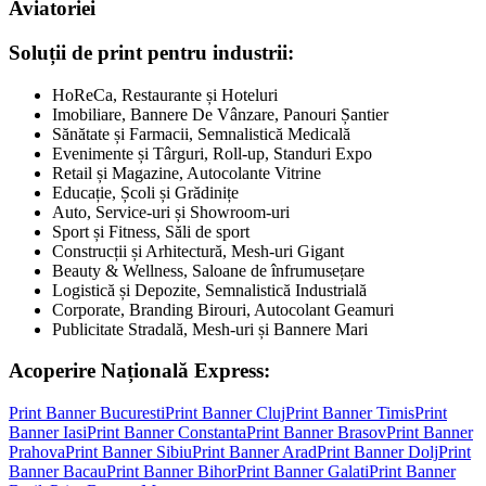
Aviatoriei
Soluții de print pentru industrii:
HoReCa, Restaurante și Hoteluri
Imobiliare, Bannere De Vânzare, Panouri Șantier
Sănătate și Farmacii, Semnalistică Medicală
Evenimente și Târguri, Roll-up, Standuri Expo
Retail și Magazine, Autocolante Vitrine
Educație, Școli și Grădinițe
Auto, Service-uri și Showroom-uri
Sport și Fitness, Săli de sport
Construcții și Arhitectură, Mesh-uri Gigant
Beauty & Wellness, Saloane de înfrumusețare
Logistică și Depozite, Semnalistică Industrială
Corporate, Branding Birouri, Autocolant Geamuri
Publicitate Stradală, Mesh-uri și Bannere Mari
Acoperire Națională Express:
Print Banner
Bucuresti
Print Banner
Cluj
Print Banner
Timis
Print
Banner
Iasi
Print Banner
Constanta
Print Banner
Brasov
Print Banner
Prahova
Print Banner
Sibiu
Print Banner
Arad
Print Banner
Dolj
Print
Banner
Bacau
Print Banner
Bihor
Print Banner
Galati
Print Banner