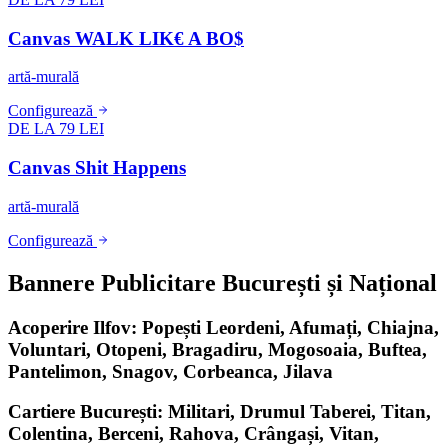
Canvas WALK LIK€ A BO$
artă-murală
Configurează
DE LA 79 LEI
Canvas Shit Happens
artă-murală
Configurează
Bannere Publicitare București și Național
Acoperire Ilfov: Popești Leordeni, Afumați, Chiajna,
Voluntari, Otopeni, Bragadiru, Mogosoaia, Buftea,
Pantelimon, Snagov, Corbeanca, Jilava
Cartiere București: Militari, Drumul Taberei, Titan,
Colentina, Berceni, Rahova, Crângași, Vitan,