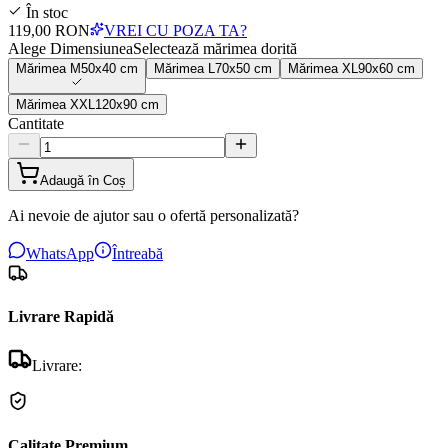
În stoc
119,00 RON
VREI CU POZA TA?
Alege Dimensiunea
Selectează mărimea dorită
Mărimea
M
50x40 cm
Mărimea
L
70x50 cm
Mărimea
XL
90x60 cm
Mărimea
XXL
120x90 cm
Cantitate
Adaugă în Coș
Ai nevoie de ajutor sau o ofertă personalizată?
WhatsApp
Întreabă
Livrare Rapidă
Livrare:
Calitate Premium