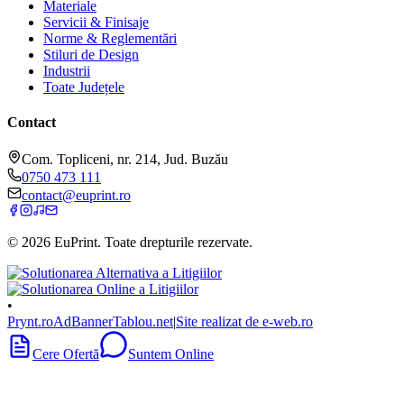
Materiale
Servicii & Finisaje
Norme & Reglementări
Stiluri de Design
Industrii
Toate Județele
Contact
Com. Topliceni, nr. 214, Jud. Buzău
0750 473 111
contact@euprint.ro
©
2026
EuPrint
. Toate drepturile rezervate.
•
Prynt.ro
AdBanner
Tablou.net
|
Site realizat de e-web.ro
Cere Ofertă
Suntem Online