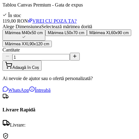
Tablou Canvas Premium - Gata de expus
În stoc
119,00 RON
VREI CU POZA TA?
Alege Dimensiunea
Selectează mărimea dorită
Mărimea
M
40x50 cm
Mărimea
L
50x70 cm
Mărimea
XL
60x90 cm
Mărimea
XXL
90x120 cm
Cantitate
Adaugă în Coș
Ai nevoie de ajutor sau o ofertă personalizată?
WhatsApp
Întreabă
Livrare Rapidă
Livrare: