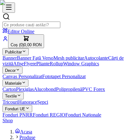
Editor Online
Coș (
0
)
0,00 RON
Publicitar
Banner
Banner Față Verso
Mesh publicitar
Autocolante
Cărți de
vizită
Afișe
Flyere
Pliante
Rollup
Window Graphics
Decor
Canvas Personalizat
Fototapet Personalizat
Materiale
Carton
Plexiglas
Alucobond
Polipropilenă
PVC Forex
Textile
Tricouri
Hanorace
Șepci
Fonduri UE
Fonduri PNRR
Fonduri REGIO
Fonduri Naționale
Shop
Acasa
Produse