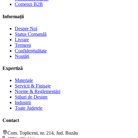
Comenzi B2B
Informații
Despre Noi
Status Comandă
Livrare
Termeni
Confidențialitate
Noutăți
Expertiză
Materiale
Servicii & Finisaje
Norme & Reglementări
Stiluri de Design
Industrii
Toate Județele
Contact
Com. Topliceni, nr. 214, Jud. Buzău