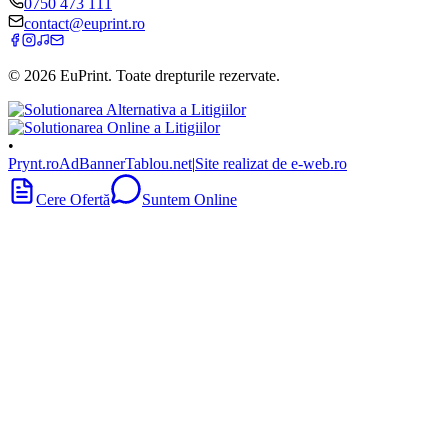
0750 473 111
contact@euprint.ro
©
2026
EuPrint
. Toate drepturile rezervate.
•
Prynt.ro
AdBanner
Tablou.net
|
Site realizat de e-web.ro
Cere Ofertă
Suntem Online