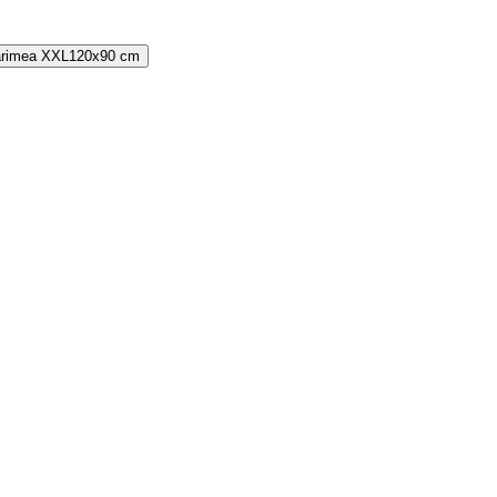
rimea
XXL
120x90 cm