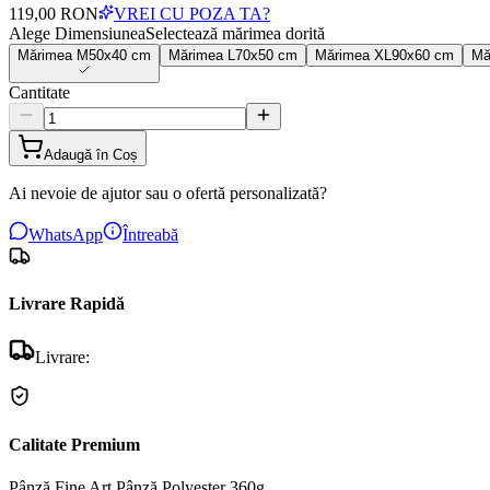
119,00 RON
VREI CU POZA TA?
Alege Dimensiunea
Selectează mărimea dorită
Mărimea
M
50x40 cm
Mărimea
L
70x50 cm
Mărimea
XL
90x60 cm
Mă
Cantitate
Adaugă în Coș
Ai nevoie de ajutor sau o ofertă personalizată?
WhatsApp
Întreabă
Livrare Rapidă
Livrare:
Calitate Premium
Pânză Fine Art
Pânză Polyester 360g