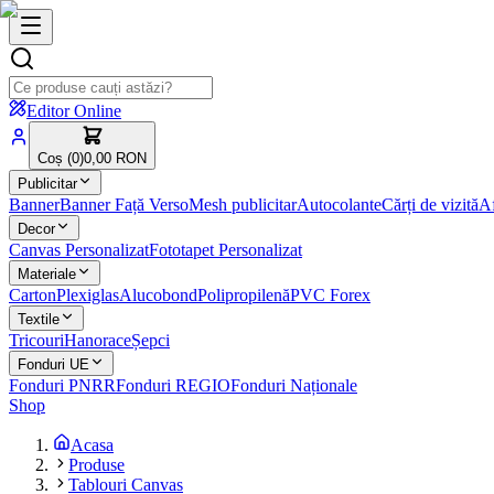
Editor Online
Coș (
0
)
0,00 RON
Publicitar
Banner
Banner Față Verso
Mesh publicitar
Autocolante
Cărți de vizită
Af
Decor
Canvas Personalizat
Fototapet Personalizat
Materiale
Carton
Plexiglas
Alucobond
Polipropilenă
PVC Forex
Textile
Tricouri
Hanorace
Șepci
Fonduri UE
Fonduri PNRR
Fonduri REGIO
Fonduri Naționale
Shop
Acasa
Produse
Tablouri Canvas