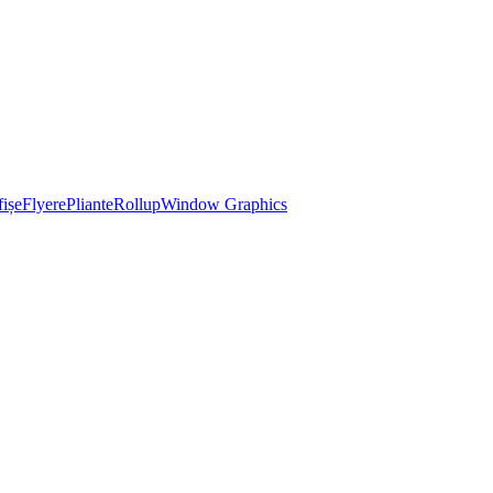
ișe
Flyere
Pliante
Rollup
Window Graphics