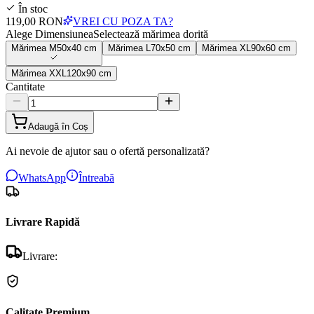
În stoc
119,00 RON
VREI CU POZA TA?
Alege Dimensiunea
Selectează mărimea dorită
Mărimea
M
50x40 cm
Mărimea
L
70x50 cm
Mărimea
XL
90x60 cm
Mărimea
XXL
120x90 cm
Cantitate
Adaugă în Coș
Ai nevoie de ajutor sau o ofertă personalizată?
WhatsApp
Întreabă
Livrare Rapidă
Livrare:
Calitate Premium