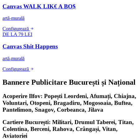
Canvas WALK LIK€ A BO$
artă-murală
Configurează
DE LA 79 LEI
Canvas Shit Happens
artă-murală
Configurează
Bannere Publicitare București și Național
Acoperire Ilfov: Popești Leordeni, Afumați, Chiajna,
Voluntari, Otopeni, Bragadiru, Mogosoaia, Buftea,
Pantelimon, Snagov, Corbeanca, Jilava
Cartiere București: Militari, Drumul Taberei, Titan,
Colentina, Berceni, Rahova, Crângași, Vitan,
Aviatoriei