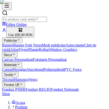
Editor Online
Coș (
0
)
0,00 RON
Publicitar
Banner
Banner Față Verso
Mesh publicitar
Autocolante
Cărți de
vizită
Afișe
Flyere
Pliante
Rollup
Window Graphics
Decor
Canvas Personalizat
Fototapet Personalizat
Materiale
Carton
Plexiglas
Alucobond
Polipropilenă
PVC Forex
Textile
Tricouri
Hanorace
Șepci
Fonduri UE
Fonduri PNRR
Fonduri REGIO
Fonduri Naționale
Shop
Acasa
Produse