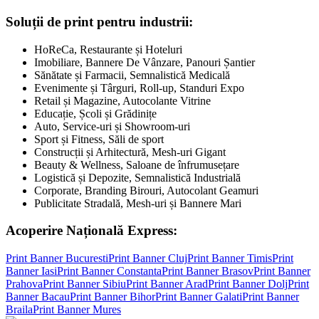
Soluții de print pentru industrii:
HoReCa, Restaurante și Hoteluri
Imobiliare, Bannere De Vânzare, Panouri Șantier
Sănătate și Farmacii, Semnalistică Medicală
Evenimente și Târguri, Roll-up, Standuri Expo
Retail și Magazine, Autocolante Vitrine
Educație, Școli și Grădinițe
Auto, Service-uri și Showroom-uri
Sport și Fitness, Săli de sport
Construcții și Arhitectură, Mesh-uri Gigant
Beauty & Wellness, Saloane de înfrumusețare
Logistică și Depozite, Semnalistică Industrială
Corporate, Branding Birouri, Autocolant Geamuri
Publicitate Stradală, Mesh-uri și Bannere Mari
Acoperire Națională Express:
Print Banner
Bucuresti
Print Banner
Cluj
Print Banner
Timis
Print
Banner
Iasi
Print Banner
Constanta
Print Banner
Brasov
Print Banner
Prahova
Print Banner
Sibiu
Print Banner
Arad
Print Banner
Dolj
Print
Banner
Bacau
Print Banner
Bihor
Print Banner
Galati
Print Banner
Braila
Print Banner
Mures