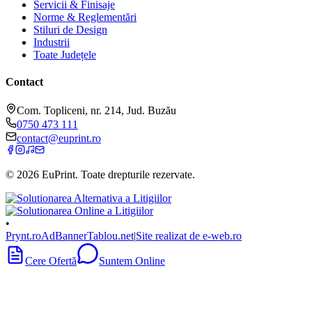
Servicii & Finisaje
Norme & Reglementări
Stiluri de Design
Industrii
Toate Județele
Contact
Com. Topliceni, nr. 214, Jud. Buzău
0750 473 111
contact@euprint.ro
©
2026
EuPrint
. Toate drepturile rezervate.
•
Prynt.ro
AdBanner
Tablou.net
|
Site realizat de e-web.ro
Cere Ofertă
Suntem Online