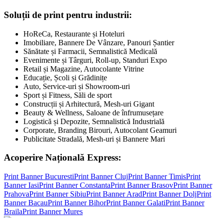
Soluții de print pentru industrii:
HoReCa, Restaurante și Hoteluri
Imobiliare, Bannere De Vânzare, Panouri Șantier
Sănătate și Farmacii, Semnalistică Medicală
Evenimente și Târguri, Roll-up, Standuri Expo
Retail și Magazine, Autocolante Vitrine
Educație, Școli și Grădinițe
Auto, Service-uri și Showroom-uri
Sport și Fitness, Săli de sport
Construcții și Arhitectură, Mesh-uri Gigant
Beauty & Wellness, Saloane de înfrumusețare
Logistică și Depozite, Semnalistică Industrială
Corporate, Branding Birouri, Autocolant Geamuri
Publicitate Stradală, Mesh-uri și Bannere Mari
Acoperire Națională Express:
Print Banner
Bucuresti
Print Banner
Cluj
Print Banner
Timis
Print
Banner
Iasi
Print Banner
Constanta
Print Banner
Brasov
Print Banner
Prahova
Print Banner
Sibiu
Print Banner
Arad
Print Banner
Dolj
Print
Banner
Bacau
Print Banner
Bihor
Print Banner
Galati
Print Banner
Braila
Print Banner
Mures