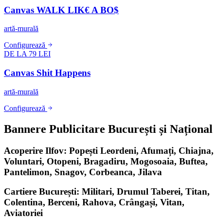
Canvas WALK LIK€ A BO$
artă-murală
Configurează
DE LA 79 LEI
Canvas Shit Happens
artă-murală
Configurează
Bannere Publicitare București și Național
Acoperire Ilfov: Popești Leordeni, Afumați, Chiajna,
Voluntari, Otopeni, Bragadiru, Mogosoaia, Buftea,
Pantelimon, Snagov, Corbeanca, Jilava
Cartiere București: Militari, Drumul Taberei, Titan,
Colentina, Berceni, Rahova, Crângași, Vitan,
Aviatoriei