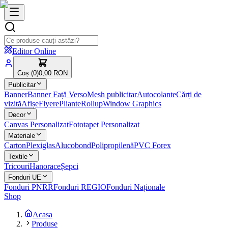
Editor Online
Coș (
0
)
0,00 RON
Publicitar
Banner
Banner Față Verso
Mesh publicitar
Autocolante
Cărți de
vizită
Afișe
Flyere
Pliante
Rollup
Window Graphics
Decor
Canvas Personalizat
Fototapet Personalizat
Materiale
Carton
Plexiglas
Alucobond
Polipropilenă
PVC Forex
Textile
Tricouri
Hanorace
Șepci
Fonduri UE
Fonduri PNRR
Fonduri REGIO
Fonduri Naționale
Shop
Acasa
Produse