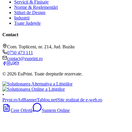
Servicii & Finisaje
Norme & Reglementări
Stiluri de Design
Industrii
Toate Județele
Contact
Com. Topliceni, nr. 214, Jud. Buzău
0750 473 111
contact@euprint.ro
©
2026
EuPrint
. Toate drepturile rezervate.
•
Prynt.ro
AdBanner
Tablou.net
|
Site realizat de e-web.ro
Cere Ofertă
Suntem Online