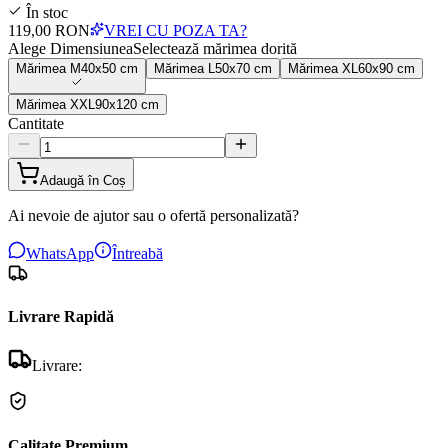
În stoc
119,00 RON
VREI CU POZA TA?
Alege Dimensiunea
Selectează mărimea dorită
Mărimea
M
40x50 cm
Mărimea
L
50x70 cm
Mărimea
XL
60x90 cm
Mărimea
XXL
90x120 cm
Cantitate
Adaugă în Coș
Ai nevoie de ajutor sau o ofertă personalizată?
WhatsApp
Întreabă
Livrare Rapidă
Livrare:
Calitate Premium