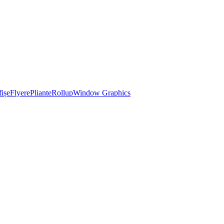
ișe
Flyere
Pliante
Rollup
Window Graphics