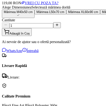
119,00 RON
VREI CU POZA TA?
Alege Dimensiunea
Selectează mărimea dorită
Mărimea
M
40x50 cm
Mărimea
L
50x70 cm
Mărimea
XL
60x90 cm
Mă
Cantitate
Adaugă în Coș
Ai nevoie de ajutor sau o ofertă personalizată?
WhatsApp
Întreabă
Livrare Rapidă
Livrare:
Calitate Premium
Pânză Fine Art
Pânză Polyester 360g