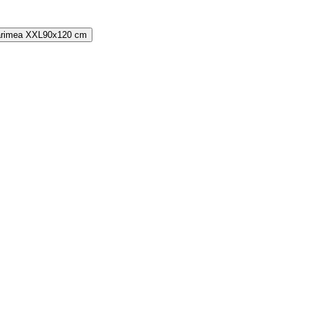
rimea
XXL
90x120 cm