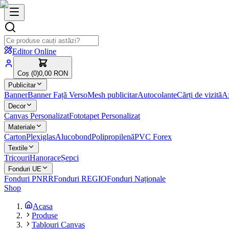
Editor Online
Coș (
0
)
0,00 RON
Publicitar
Banner
Banner Față Verso
Mesh publicitar
Autocolante
Cărți de vizită
Af
Decor
Canvas Personalizat
Fototapet Personalizat
Materiale
Carton
Plexiglas
Alucobond
Polipropilenă
PVC Forex
Textile
Tricouri
Hanorace
Șepci
Fonduri UE
Fonduri PNRR
Fonduri REGIO
Fonduri Naționale
Shop
Acasa
Produse
Tablouri Canvas