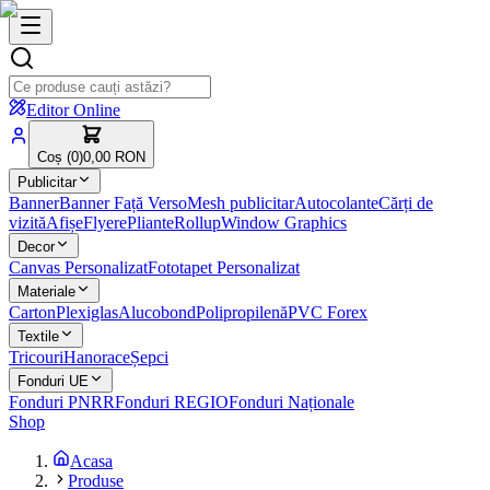
Editor Online
Coș (
0
)
0,00 RON
Publicitar
Banner
Banner Față Verso
Mesh publicitar
Autocolante
Cărți de
vizită
Afișe
Flyere
Pliante
Rollup
Window Graphics
Decor
Canvas Personalizat
Fototapet Personalizat
Materiale
Carton
Plexiglas
Alucobond
Polipropilenă
PVC Forex
Textile
Tricouri
Hanorace
Șepci
Fonduri UE
Fonduri PNRR
Fonduri REGIO
Fonduri Naționale
Shop
Acasa
Produse