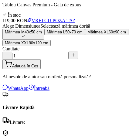
Tablou Canvas Premium - Gata de expus
În stoc
119,00 RON
VREI CU POZA TA?
Alege Dimensiunea
Selectează mărimea dorită
Mărimea
M
40x50 cm
Mărimea
L
50x70 cm
Mărimea
XL
60x90 cm
Mărimea
XXL
90x120 cm
Cantitate
Adaugă în Coș
Ai nevoie de ajutor sau o ofertă personalizată?
WhatsApp
Întreabă
Livrare Rapidă
Livrare: