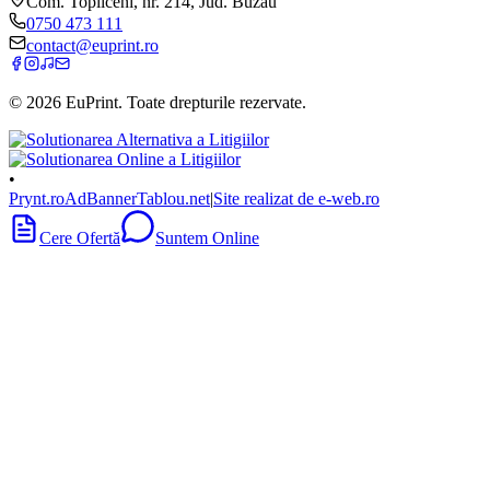
Com. Topliceni, nr. 214, Jud. Buzău
0750 473 111
contact@euprint.ro
©
2026
EuPrint
. Toate drepturile rezervate.
•
Prynt.ro
AdBanner
Tablou.net
|
Site realizat de e-web.ro
Cere Ofertă
Suntem Online