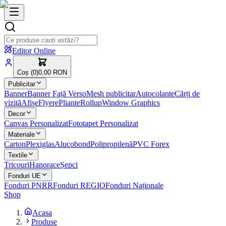
Editor Online
Coș (
0
)
0,00 RON
Publicitar
Banner
Banner Față Verso
Mesh publicitar
Autocolante
Cărți de
vizită
Afișe
Flyere
Pliante
Rollup
Window Graphics
Decor
Canvas Personalizat
Fototapet Personalizat
Materiale
Carton
Plexiglas
Alucobond
Polipropilenă
PVC Forex
Textile
Tricouri
Hanorace
Șepci
Fonduri UE
Fonduri PNRR
Fonduri REGIO
Fonduri Naționale
Shop
Acasa
Produse