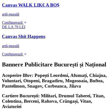
Canvas WALK LIK€ A BO$
artă-murală
Configurează
DE LA 79 LEI
Canvas Shit Happens
artă-murală
Configurează
Bannere Publicitare București și Național
Acoperire Ilfov: Popești Leordeni, Afumați, Chiajna,
Voluntari, Otopeni, Bragadiru, Mogosoaia, Buftea,
Pantelimon, Snagov, Corbeanca, Jilava
Cartiere București: Militari, Drumul Taberei, Titan,
Colentina, Berceni, Rahova, Crângași, Vitan,
Aviatoriei