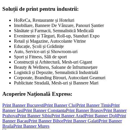
Soluții de print pentru industrii:
HoReCa, Restaurante și Hoteluri
Imobiliare, Bannere De Vânzare, Panouri Șantier
Sănătate și Farmacii, Semnalistică Medicală
Evenimente și Târguri, Roll-up, Standuri Expo
Retail și Magazine, Autocolante Vitrine
Educație, Școli și Grădinițe
Auto, Service-uri și Showroom-uri
Sport și Fitness, Săli de sport
Construcții și Arhitectură, Mesh-uri Gigant
Beauty & Wellness, Saloane de înfrumusețare
Logistică și Depozite, Semnalistică Industrială
Corporate, Branding Birouri, Autocolant Geamuri
Publicitate Stradală, Mesh-uri și Bannere Mari
Acoperire Națională Express:
Print Banner
Bucuresti
Print Banner
Cluj
Print Banner
Timis
Print
Banner
Iasi
Print Banner
Constanta
Print Banner
Brasov
Print Banner
Prahova
Print Banner
Sibiu
Print Banner
Arad
Print Banner
Dolj
Print
Banner
Bacau
Print Banner
Bihor
Print Banner
Galati
Print Banner
Braila
Print Banner
Mures