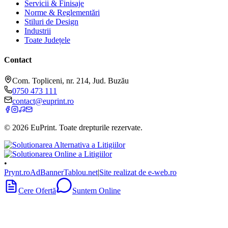
Servicii & Finisaje
Norme & Reglementări
Stiluri de Design
Industrii
Toate Județele
Contact
Com. Topliceni, nr. 214, Jud. Buzău
0750 473 111
contact@euprint.ro
©
2026
EuPrint
. Toate drepturile rezervate.
•
Prynt.ro
AdBanner
Tablou.net
|
Site realizat de e-web.ro
Cere Ofertă
Suntem Online