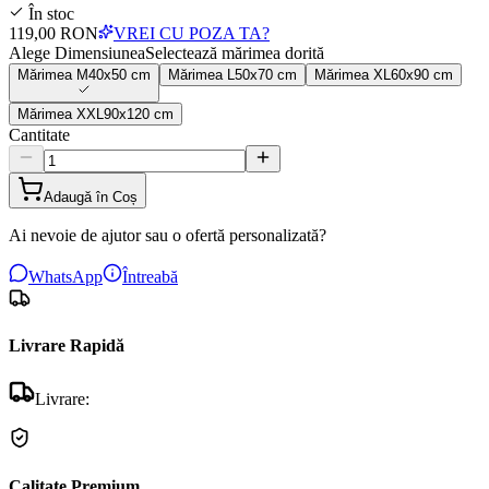
În stoc
119,00 RON
VREI CU POZA TA?
Alege Dimensiunea
Selectează mărimea dorită
Mărimea
M
40x50 cm
Mărimea
L
50x70 cm
Mărimea
XL
60x90 cm
Mărimea
XXL
90x120 cm
Cantitate
Adaugă în Coș
Ai nevoie de ajutor sau o ofertă personalizată?
WhatsApp
Întreabă
Livrare Rapidă
Livrare:
Calitate Premium