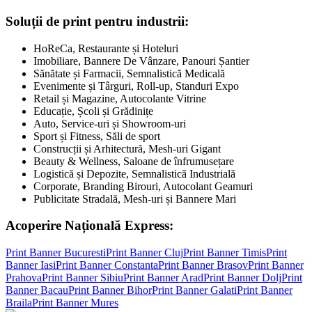
Soluții de print pentru industrii:
HoReCa, Restaurante și Hoteluri
Imobiliare, Bannere De Vânzare, Panouri Șantier
Sănătate și Farmacii, Semnalistică Medicală
Evenimente și Târguri, Roll-up, Standuri Expo
Retail și Magazine, Autocolante Vitrine
Educație, Școli și Grădinițe
Auto, Service-uri și Showroom-uri
Sport și Fitness, Săli de sport
Construcții și Arhitectură, Mesh-uri Gigant
Beauty & Wellness, Saloane de înfrumusețare
Logistică și Depozite, Semnalistică Industrială
Corporate, Branding Birouri, Autocolant Geamuri
Publicitate Stradală, Mesh-uri și Bannere Mari
Acoperire Națională Express:
Print Banner
Bucuresti
Print Banner
Cluj
Print Banner
Timis
Print
Banner
Iasi
Print Banner
Constanta
Print Banner
Brasov
Print Banner
Prahova
Print Banner
Sibiu
Print Banner
Arad
Print Banner
Dolj
Print
Banner
Bacau
Print Banner
Bihor
Print Banner
Galati
Print Banner
Braila
Print Banner
Mures