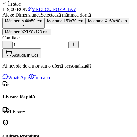
În stoc
119,00 RON
VREI CU POZA TA?
Alege Dimensiunea
Selectează mărimea dorită
Mărimea
M
40x50 cm
Mărimea
L
50x70 cm
Mărimea
XL
60x90 cm
Mărimea
XXL
90x120 cm
Cantitate
Adaugă în Coș
Ai nevoie de ajutor sau o ofertă personalizată?
WhatsApp
Întreabă
Livrare Rapidă
Livrare:
Calitate Premium