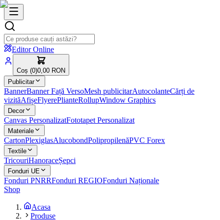
Editor Online
Coș (
0
)
0,00 RON
Publicitar
Banner
Banner Față Verso
Mesh publicitar
Autocolante
Cărți de
vizită
Afișe
Flyere
Pliante
Rollup
Window Graphics
Decor
Canvas Personalizat
Fototapet Personalizat
Materiale
Carton
Plexiglas
Alucobond
Polipropilenă
PVC Forex
Textile
Tricouri
Hanorace
Șepci
Fonduri UE
Fonduri PNRR
Fonduri REGIO
Fonduri Naționale
Shop
Acasa
Produse