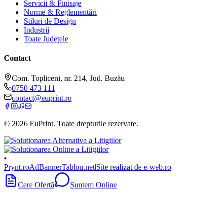
Servicii & Finisaje
Norme & Reglementări
Stiluri de Design
Industrii
Toate Județele
Contact
Com. Topliceni, nr. 214, Jud. Buzău
0750 473 111
contact@euprint.ro
©
2026
EuPrint
. Toate drepturile rezervate.
•
Prynt.ro
AdBanner
Tablou.net
|
Site realizat de e-web.ro
Cere Ofertă
Suntem Online