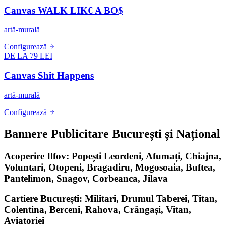
Canvas WALK LIK€ A BO$
artă-murală
Configurează
DE LA 79 LEI
Canvas Shit Happens
artă-murală
Configurează
Bannere Publicitare București și Național
Acoperire Ilfov: Popești Leordeni, Afumați, Chiajna,
Voluntari, Otopeni, Bragadiru, Mogosoaia, Buftea,
Pantelimon, Snagov, Corbeanca, Jilava
Cartiere București: Militari, Drumul Taberei, Titan,
Colentina, Berceni, Rahova, Crângași, Vitan,
Aviatoriei