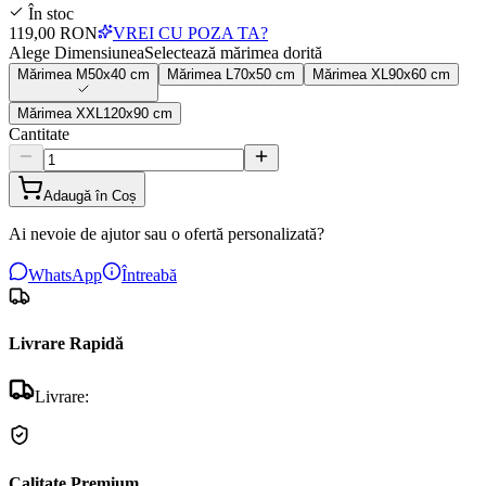
În stoc
119,00 RON
VREI CU POZA TA?
Alege Dimensiunea
Selectează mărimea dorită
Mărimea
M
50x40 cm
Mărimea
L
70x50 cm
Mărimea
XL
90x60 cm
Mărimea
XXL
120x90 cm
Cantitate
Adaugă în Coș
Ai nevoie de ajutor sau o ofertă personalizată?
WhatsApp
Întreabă
Livrare Rapidă
Livrare:
Calitate Premium