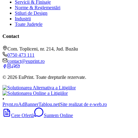
Servicii & Finisaje
Norme & Reglementări
Stiluri de Design
Industrii
Toate Județele
Contact
Com. Topliceni, nr. 214, Jud. Buzău
0750 473 111
contact@euprint.ro
©
2026
EuPrint
. Toate drepturile rezervate.
•
Prynt.ro
AdBanner
Tablou.net
|
Site realizat de e-web.ro
Cere Ofertă
Suntem Online