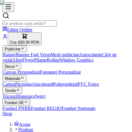
Editor Online
Coș (
0
)
0,00 RON
Publicitar
Banner
Banner Față Verso
Mesh publicitar
Autocolante
Cărți de
vizită
Afișe
Flyere
Pliante
Rollup
Window Graphics
Decor
Canvas Personalizat
Fototapet Personalizat
Materiale
Carton
Plexiglas
Alucobond
Polipropilenă
PVC Forex
Textile
Tricouri
Hanorace
Șepci
Fonduri UE
Fonduri PNRR
Fonduri REGIO
Fonduri Naționale
Shop
Acasa
Produse