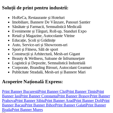
Soluții de print pentru industrii:
HoReCa, Restaurante și Hoteluri
Imobiliare, Bannere De Vânzare, Panouri Șantier
Sănătate și Farmacii, Semnalistică Medicală
Evenimente și Târguri, Roll-up, Standuri Expo
Retail și Magazine, Autocolante Vitrine
Educație, Școli și Grădinițe
Auto, Service-uri și Showroom-uri
Sport și Fitness, Săli de sport
Construcții și Arhitectură, Mesh-uri Gigant
Beauty & Wellness, Saloane de înfrumusețare
Logistică și Depozite, Semnalistică Industrială
Corporate, Branding Birouri, Autocolant Geamuri
Publicitate Stradală, Mesh-uri și Bannere Mari
Acoperire Națională Express:
Print Banner
Bucuresti
Print Banner
Cluj
Print Banner
Timis
Print
Banner
Iasi
Print Banner
Constanta
Print Banner
Brasov
Print Banner
Prahova
Print Banner
Sibiu
Print Banner
Arad
Print Banner
Dolj
Print
Banner
Bacau
Print Banner
Bihor
Print Banner
Galati
Print Banner
Braila
Print Banner
Mures