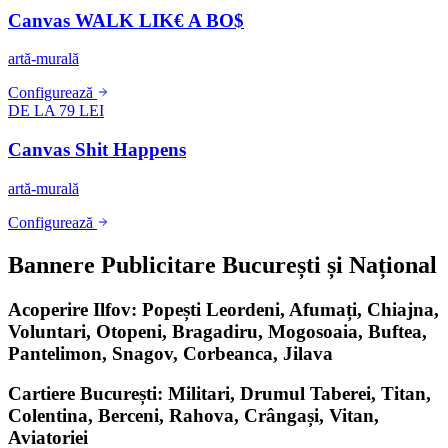
Canvas WALK LIK€ A BO$
artă-murală
Configurează
DE LA 79 LEI
Canvas Shit Happens
artă-murală
Configurează
Bannere Publicitare București și Național
Acoperire Ilfov: Popești Leordeni, Afumați, Chiajna,
Voluntari, Otopeni, Bragadiru, Mogosoaia, Buftea,
Pantelimon, Snagov, Corbeanca, Jilava
Cartiere București: Militari, Drumul Taberei, Titan,
Colentina, Berceni, Rahova, Crângași, Vitan,
Aviatoriei