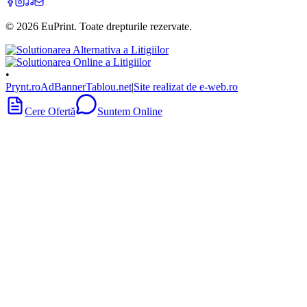
©
2026
EuPrint
. Toate drepturile rezervate.
•
Prynt.ro
AdBanner
Tablou.net
|
Site realizat de e-web.ro
Cere Ofertă
Suntem Online