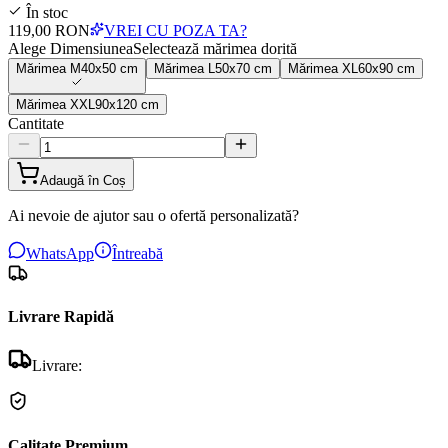
În stoc
119,00 RON
VREI CU POZA TA?
Alege Dimensiunea
Selectează mărimea dorită
Mărimea
M
40x50 cm
Mărimea
L
50x70 cm
Mărimea
XL
60x90 cm
Mărimea
XXL
90x120 cm
Cantitate
Adaugă în Coș
Ai nevoie de ajutor sau o ofertă personalizată?
WhatsApp
Întreabă
Livrare Rapidă
Livrare:
Calitate Premium