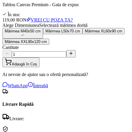
Tablou Canvas Premium - Gata de expus
În stoc
119,00 RON
VREI CU POZA TA?
Alege Dimensiunea
Selectează mărimea dorită
Mărimea
M
40x50 cm
Mărimea
L
50x70 cm
Mărimea
XL
60x90 cm
Mărimea
XXL
90x120 cm
Cantitate
Adaugă în Coș
Ai nevoie de ajutor sau o ofertă personalizată?
WhatsApp
Întreabă
Livrare Rapidă
Livrare: