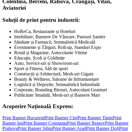
Colentina, Berceni, Rahova, Crângași, Vitan,
Aviatoriei
Soluții de print pentru industrii:
HoReCa, Restaurante și Hoteluri
Imobiliare, Bannere De Vânzare, Panouri Șantier
Sănătate și Farmacii, Semnalistică Medicală
Evenimente și Târguri, Roll-up, Standuri Expo
Retail și Magazine, Autocolante Vitrine
Educație, Școli și Grădinițe
Auto, Service-uri și Showroom-uri
Sport și Fitness, Săli de sport
Construcții și Arhitectură, Mesh-uri Gigant
Beauty & Wellness, Saloane de înfrumusețare
Logistică și Depozite, Semnalistică Industrială
Corporate, Branding Birouri, Autocolant Geamuri
Publicitate Stradală, Mesh-uri și Bannere Mari
Acoperire Națională Express:
Print Banner
Bucuresti
Print Banner
Cluj
Print Banner
Timis
Print
Banner
Iasi
Print Banner
Constanta
Print Banner
Brasov
Print Banner
Prahova
Print Banner
Sibiu
Print Banner
Arad
Print Banner
Dolj
Print