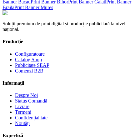
Banner
Bacau
Print Banner
Bihor
Print Banner
Galati
Print Banner
Braila
Print Banner
Mures
Soluții premium de print digital și producție publicitară la nivel
național.
Producție
Configuratoare
Catalog Shop
Publicitate SEAP
Comenzi B2B
Informații
Despre Noi
Status Comandă
Livrare
Termeni
Confidențialitate
Noutăți
Expertiză