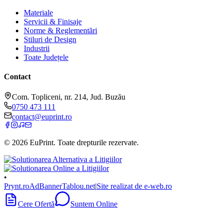
Materiale
Servicii & Finisaje
Norme & Reglementări
Stiluri de Design
Industrii
Toate Județele
Contact
Com. Topliceni, nr. 214, Jud. Buzău
0750 473 111
contact@euprint.ro
©
2026
EuPrint
. Toate drepturile rezervate.
•
Prynt.ro
AdBanner
Tablou.net
|
Site realizat de e-web.ro
Cere Ofertă
Suntem Online