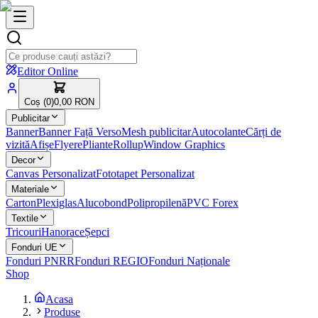
Editor Online
Coș (
0
)
0,00 RON
Publicitar
Banner
Banner Față Verso
Mesh publicitar
Autocolante
Cărți de
vizită
Afișe
Flyere
Pliante
Rollup
Window Graphics
Decor
Canvas Personalizat
Fototapet Personalizat
Materiale
Carton
Plexiglas
Alucobond
Polipropilenă
PVC Forex
Textile
Tricouri
Hanorace
Șepci
Fonduri UE
Fonduri PNRR
Fonduri REGIO
Fonduri Naționale
Shop
Acasa
Produse