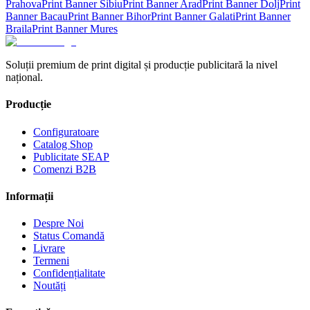
Prahova
Print Banner
Sibiu
Print Banner
Arad
Print Banner
Dolj
Print
Banner
Bacau
Print Banner
Bihor
Print Banner
Galati
Print Banner
Braila
Print Banner
Mures
Soluții premium de print digital și producție publicitară la nivel
național.
Producție
Configuratoare
Catalog Shop
Publicitate SEAP
Comenzi B2B
Informații
Despre Noi
Status Comandă
Livrare
Termeni
Confidențialitate
Noutăți