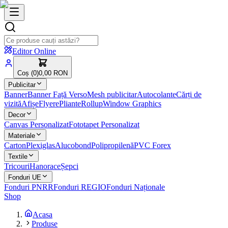
Editor Online
Coș (
0
)
0,00 RON
Publicitar
Banner
Banner Față Verso
Mesh publicitar
Autocolante
Cărți de
vizită
Afișe
Flyere
Pliante
Rollup
Window Graphics
Decor
Canvas Personalizat
Fototapet Personalizat
Materiale
Carton
Plexiglas
Alucobond
Polipropilenă
PVC Forex
Textile
Tricouri
Hanorace
Șepci
Fonduri UE
Fonduri PNRR
Fonduri REGIO
Fonduri Naționale
Shop
Acasa
Produse