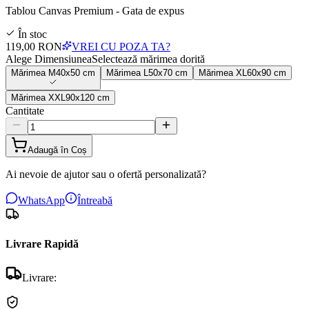
Tablou Canvas Premium - Gata de expus
În stoc
119,00 RON
VREI CU POZA TA?
Alege Dimensiunea
Selectează mărimea dorită
Mărimea
M
40x50 cm
Mărimea
L
50x70 cm
Mărimea
XL
60x90 cm
Mărimea
XXL
90x120 cm
Cantitate
Adaugă în Coș
Ai nevoie de ajutor sau o ofertă personalizată?
WhatsApp
Întreabă
Livrare Rapidă
Livrare: