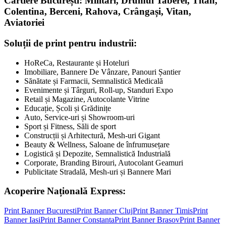
Cartiere București: Militari, Drumul Taberei, Titan,
Colentina, Berceni, Rahova, Crângași, Vitan,
Aviatoriei
Soluții de print pentru industrii:
HoReCa, Restaurante și Hoteluri
Imobiliare, Bannere De Vânzare, Panouri Șantier
Sănătate și Farmacii, Semnalistică Medicală
Evenimente și Târguri, Roll-up, Standuri Expo
Retail și Magazine, Autocolante Vitrine
Educație, Școli și Grădinițe
Auto, Service-uri și Showroom-uri
Sport și Fitness, Săli de sport
Construcții și Arhitectură, Mesh-uri Gigant
Beauty & Wellness, Saloane de înfrumusețare
Logistică și Depozite, Semnalistică Industrială
Corporate, Branding Birouri, Autocolant Geamuri
Publicitate Stradală, Mesh-uri și Bannere Mari
Acoperire Națională Express:
Print Banner
Bucuresti
Print Banner
Cluj
Print Banner
Timis
Print
Banner
Iasi
Print Banner
Constanta
Print Banner
Brasov
Print Banner