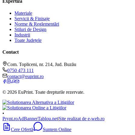
Expertiză
Materiale
Servicii & Finisaje
Norme & Reglementări
Stiluri de Design
Industrii
Toate Județele
Contact
Com. Topliceni, nr. 214, Jud. Buzău
0750 473 111
contact@euprint.ro
©
2026
EuPrint
. Toate drepturile rezervate.
•
Prynt.ro
AdBanner
Tablou.net
|
Site realizat de e-web.ro
Cere Ofertă
Suntem Online