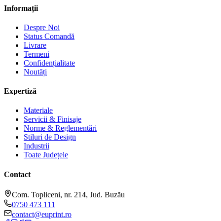
Informații
Despre Noi
Status Comandă
Livrare
Termeni
Confidențialitate
Noutăți
Expertiză
Materiale
Servicii & Finisaje
Norme & Reglementări
Stiluri de Design
Industrii
Toate Județele
Contact
Com. Topliceni, nr. 214, Jud. Buzău
0750 473 111
contact@euprint.ro