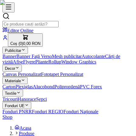
Editor Online
Coș (
0
)
0,00 RON
Publicitar
Banner
Banner Față Verso
Mesh publicitar
Autocolante
Cărți de
vizită
Afișe
Flyere
Pliante
Rollup
Window Graphics
Decor
Canvas Personalizat
Fototapet Personalizat
Materiale
Carton
Plexiglas
Alucobond
Polipropilenă
PVC Forex
Textile
Tricouri
Hanorace
Șepci
Fonduri UE
Fonduri PNRR
Fonduri REGIO
Fonduri Naționale
Shop
Acasa
Produse