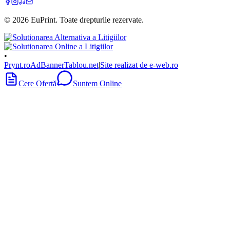
©
2026
EuPrint
. Toate drepturile rezervate.
•
Prynt.ro
AdBanner
Tablou.net
|
Site realizat de e-web.ro
Cere Ofertă
Suntem Online