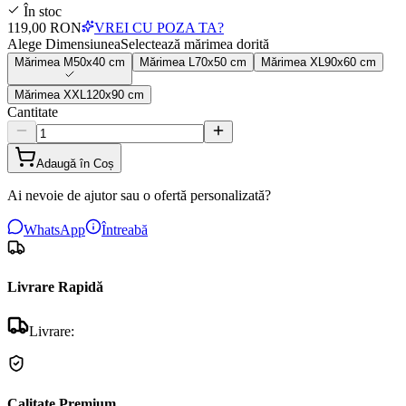
În stoc
119,00 RON
VREI CU POZA TA?
Alege Dimensiunea
Selectează mărimea dorită
Mărimea
M
50x40 cm
Mărimea
L
70x50 cm
Mărimea
XL
90x60 cm
Mărimea
XXL
120x90 cm
Cantitate
Adaugă în Coș
Ai nevoie de ajutor sau o ofertă personalizată?
WhatsApp
Întreabă
Livrare Rapidă
Livrare:
Calitate Premium